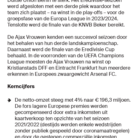
Duitse Union Berlin te sterk. Het Eredivisie-seizoen
werd afgesloten met een derde plek waardoor het
team zich plaatst – na winst in de play-offs – voor de
groepsfase van de Europa League in 2023/2024.
Tenslotte werd de finale van de KNVB Beker bereikt.
De Ajax Vrouwen kenden een succesvol seizoen door
het behalen van hun derde landskampioenschap.
Daarnaast werd de finale van de Eredivisie Cup
behaald. In de voorronden van de UEFA Champions
League moesten de Ajax Vrouwen na winst op
Kristianstads DFF en Eintracht Frankfurt hun meerdere
erkennen in Europees zwaargewicht Arsenal FC.
Kerncijfers
De netto-omzet steeg met 4% naar € 196,3 miljoen.
De fors lagere Europese premies werden
gecompenseerd door extra inkomsten uit
kaartverkoop ten opzichte van het seizoen
2021/2022 (destijds werden enkele wedstrijden
zonder publiek gespeeld door coronamaatregelen)
en door de gestegen commerciële inkomsten.