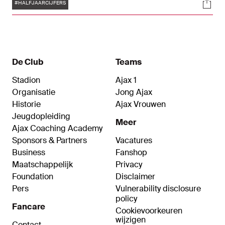
Tags
Soci
#HALFJAARCIJFERS
De Club
Teams
Stadion
Ajax 1
Organisatie
Jong Ajax
Historie
Ajax Vrouwen
Jeugdopleiding
Meer
Ajax Coaching Academy
Sponsors & Partners
Vacatures
Business
Fanshop
Maatschappelijk
Privacy
Foundation
Disclaimer
Pers
Vulnerability disclosure
policy
Fancare
Cookievoorkeuren
wijzigen
Contact