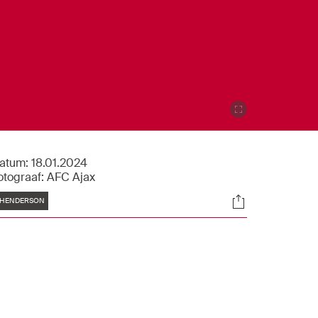
atum:
18.01.2024
otograaf:
AFC Ajax
Tags
Socials
HENDERSON