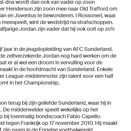
bal-dna wordt dan ook van vader op zoon
der Henderson zijn zoon mee naar Old Trafford om
an en Juventus te bewonderen. I Rossoneri, waar
meespeelt, wint de wedstrijd na strafschoppen.
fjarige Jordan zijn vader dat hij ook ooit op zo’n
f jaar in de jeugdopleiding van AFC Sunderland.
t de zelfverzekerde Jordan nog hard werken om de
at er al wel een droom in vervulling voor de
t maakt in de hoofdmacht van Sunderland. Enkele
er League-middenmoter zijn talent voor een half
itkomt in het Championship.
 terug bij zijn geliefde Sunderland, waar hij in
. De middenvelder speelt wekelijks op het
p bij toenmalig bondscoach Fabio Capello.
d tegen Frankrijk op 17 november 2010. Hij maakt
ef zijn naam in de Engelse voetbalwereld.