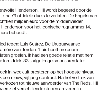
entvolle Henderson. Hij wordt begeerd door de
ijk na 79 officiële duels te verlaten. De Engelsman
 achttien miljoen euro voor de middenvelder
est Henderson voor het iconische rugnummer 14,
rière behoudt.
ied tegen: Luis Suárez. De Uruguayaanse
 carrière van Jordan. "Luis heeft me enorm
 laten groeien. Ik had een goede relatie met hem
de inmiddels 33-jarige Engelsman jaren later.
week in, week uit presteren op het hoogste niveau.
en nieuw, vijfjarig contract. Na het vertrek van
 verkozen tot nieuwe aanvoerder van The Reds. Hij
en ziet verschillende sterren arriveren in