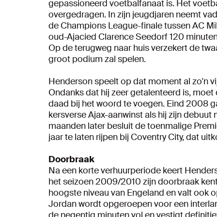
gepassioneerd voetbalfanaat is. Het voet
overgedragen. In zijn jeugdjaren neemt va
de Champions League-finale tussen AC Mil
oud-Ajacied Clarence Seedorf 120 minuten 
Op de terugweg naar huis verzekert de twaal
groot podium zal spelen.
Henderson speelt op dat moment al zo'n vij
Ondanks dat hij zeer getalenteerd is, moe
daad bij het woord te voegen. Eind 2008 ga
kersverse Ajax-aanwinst als hij zijn debuu
maanden later besluit de toenmalige Premi
jaar te laten rijpen bij Coventry City, dat u
Doorbraak
Na een korte verhuurperiode keert Henderson
het seizoen 2009/2010 zijn doorbraak kent
hoogste niveau van Engeland en valt ook o
Jordan wordt opgeroepen voor een interlan
de negentig minuten vol en vestigt definiti