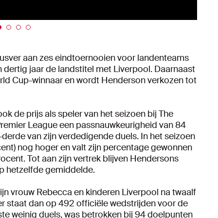
 dusver aan zes eindtoernooien voor landenteams
n dertig jaar de landstitel met Liverpool. Daarnaast
orld Cup-winnaar en wordt Henderson verkozen tot
 de prijs als speler van het seizoen bij The
Premier League een passnauwkeurigheid van 84
derde van zijn verdedigende duels. In het seizoen
cent) nog hoger en valt zijn percentage gewonnen
ocent. Tot aan zijn vertrek blijven Hendersons
op hetzelfde gemiddelde.
ijn vrouw Rebecca en kinderen Liverpool na twaalf
r staat dan op 492 officiële wedstrijden voor de
te weinig duels, was betrokken bij 94 doelpunten