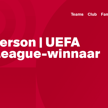
Teams
Club
Fa
erson | UEFA
League-winnaar