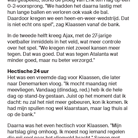
0-2-voorsprong. "We hadden het daarna lastig met
hun lange ballen en verloren ook vaak de bal.
Daardoor kregen we een heen-en-weer-wedstrijd. Dat
is niet echt ons spel", zag Klaassen vanaf de bank.
In de tweede helft kreeg Ajax, met de 27-jarige
voetballer inmiddels in het veld, wat meer controle
over het spel. "We kregen niet zoveel kansen meer
tegen. Dat was goed. Dat was tegen Atalanta wat
minder goed, maar nu beter verzorgd."
Hectische 24 uur
Het was een vreemde dag voor Klaassen, die later
naar Denemarken vloog. "Ik mocht maandag niet
meevliegen. Vandaag (dinsdag, red.) heb ik de hele
dag op stand-by gestaan. Juist op het moment dat ik
dacht: nu zal het niet meer gebeuren, kon ik komen. Ik
had mijn spullen nog wel klaarstaan, maar lag thuis al
op de bank."
Daarna was het even hectisch voor Klaassen. "Mijn
hartslag ging omhoog. Ik moest nog iemand regelen
die mij snel naar het vliegveld bracht." Samen met