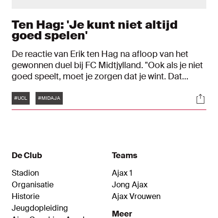
Ten Hag: 'Je kunt niet altijd
goed spelen'
De reactie van Erik ten Hag na afloop van het
gewonnen duel bij FC Midtjylland. "Ook als je niet
goed speelt, moet je zorgen dat je wint. Dat
hebben we vanavond gedaan."
Tags
Soci
#UCL
#MIDAJA
De Club
Teams
Stadion
Ajax 1
Organisatie
Jong Ajax
Historie
Ajax Vrouwen
Jeugdopleiding
Meer