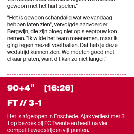
gewoon met het hart spelen."
"Het is gewoon schandalig wat we vandaag
hebben laten zien", vervolgde aanvoerder
Bergwijn, die zijn ploeg niet op sleeptouw kon
nemen. "Ik wilde het team meenemen, maar ik
ging tegen mezelf voetballen. Dat heb je deze
wedstrijd kunnen zien. We moeten goed met
elkaar praten, want dit kan zo niet langer."
90+4
[16:26]
FT // 3-1
Het is afgelopen in Enschede. Ajax verliest met 3-
1 op bezoek bij FC Twente en heeft na vier
competitiewedstrijden vijf punten.