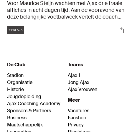
Voor Maurice Steijn wachten met Ajax drie fraaie
affiches in acht dagen tijd. Aan de vooravond van
deze belangrijke voetbalweek vertelt de coach
over fris elan na de interlandbreak, de fitheid van
Tags
Soci
zijn selectie en wat commotie die ontstond na
#TWEAJA
Fortuna-uit.
De Club
Teams
Stadion
Ajax 1
Organisatie
Jong Ajax
Historie
Ajax Vrouwen
Jeugdopleiding
Meer
Ajax Coaching Academy
Sponsors & Partners
Vacatures
Business
Fanshop
Maatschappelijk
Privacy
Foundation
Disclaimer