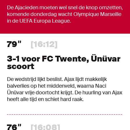
De Ajacieden moeten wel snel de knop omzetten,
komende donderdag wacht Olympique Marseille
in de UEFA Europa League.
79
[16:12]
3-1 voor FC Twente, Ünüvar
scoort
De wedstrijd lijkt beslist. Ajax lijdt makkelijk
balverlies op het middenveld, waarna Naci
Ünüvar vrije doortocht krijgt. De huurling van Ajax
heeft alle tijd en schiet hard raak.
76
[16:08]