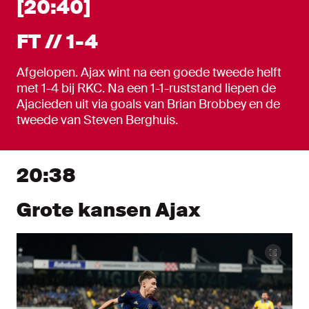
[20:40]
FT // 1-4
Afgelopen. Ajax wint na een goede tweede helft
met 1-4 bij RKC. Na een 1-1-ruststand liepen de
Ajacieden uit via goals van Brian Brobbey en de
tweede van Steven Berghuis.
20:38
Grote kansen Ajax