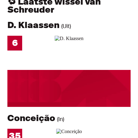
🔁 Laatste wissel van
Schreuder
D. Klaassen
(Uit)
6
Conceição
(In)
35