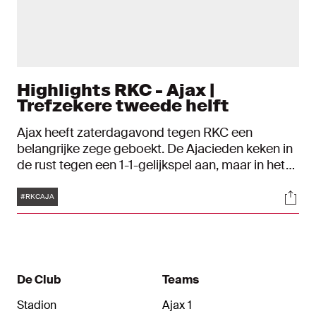
Highlights RKC - Ajax |
Trefzekere tweede helft
Ajax heeft zaterdagavond tegen RKC een
belangrijke zege geboekt. De Ajacieden keken in
de rust tegen een 1-1-gelijkspel aan, maar in het
tweede bedrijf namen Steven Berghuis en Brian
Tags
Soci
Brobbey het team op sleeptouw. Het tweetal
#RKCAJA
stelde zodoende de overwinning veilig in
Waalwijk: 1-4.
De Club
Teams
Stadion
Ajax 1