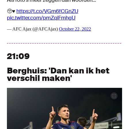
Als foto's meer zeggen dan woorden...
🥺♥️
https://t.co/VGm6fCGnZU
pic.twitter.com/pmZqiFmhgU
— AFC Ajax (@AFCAjax)
October 22, 2022
21:09
Berghuis: 'Dan kan ik het
verschil maken'