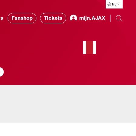
NL
ns
Fanshop
Tickets
mijn.AJAX
p