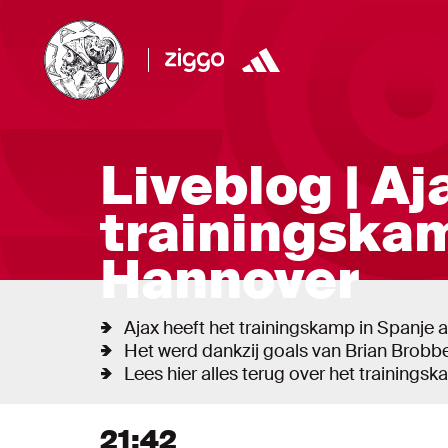
Liveblog
Liveblog | Aj
trainingskam
Hannover
Ajax heeft het trainingskamp in Spanje
Het werd dankzij goals van Brian Brob
Lees hier alles terug over het trainingsk
Liveblog
Nieuw bericht tonen
21:42
Nieuwe berichten tonen