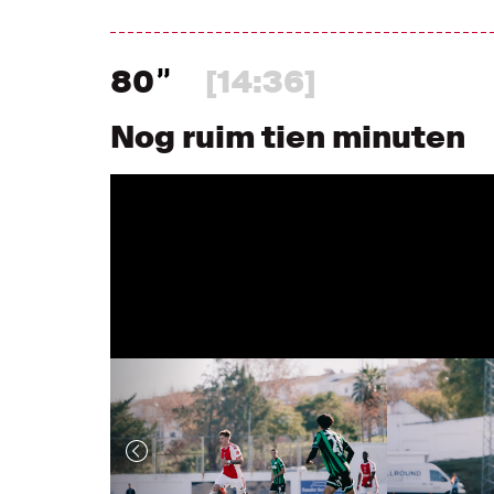
80
[14:36]
Nog ruim tien minuten