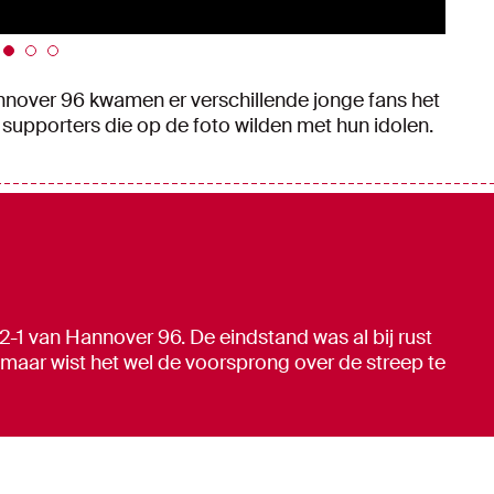
nnover 96 kwamen er verschillende jonge fans het
 supporters die op de foto wilden met hun idolen.
t 2-1 van Hannover 96. De eindstand was al bij rust
 maar wist het wel de voorsprong over de streep te