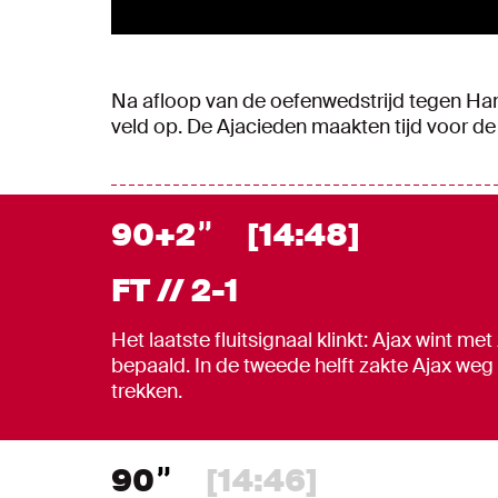
Na afloop van de oefenwedstrijd tegen Ha
veld op. De Ajacieden maakten tijd voor de
90+2
[14:48]
FT // 2-1
Het laatste fluitsignaal klinkt: Ajax wint me
bepaald. In de tweede helft zakte Ajax weg
trekken.
90
[14:46]