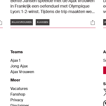
Bente Jansen speelde met de Ajax Vrouwen
D
in Frankrijk een oefenduel met Olympique
e
Lyon: 1-2-winst. Tijdens de trip maakten we
v
kennis met de nieuweling. "Ik vind het fijn als
F
Tags
ocials
Social
l
iemand op zijn gemak is bij mij en daar wil ik
g
#AJAXVROUWEN
#JANSEN
mijn best voor doen."
t
d
v
Teams
A
Ajax 1
S
Jong Ajax
Ajax Vrouwen
Meer
S
Vacatures
Fanshop
Privacy
Disclaimer