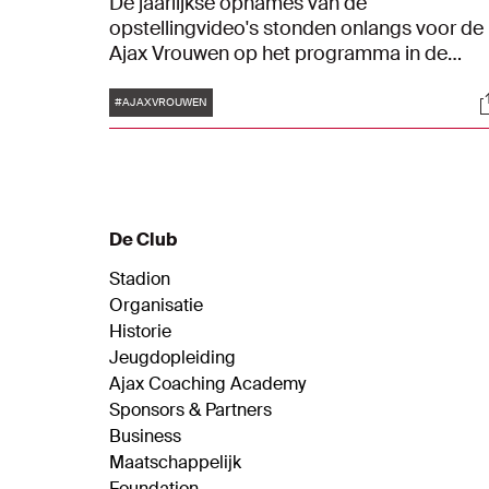
De jaarlijkse opnames van de
opstellingvideo's stonden onlangs voor de
Ajax Vrouwen op het programma in de
Johan Cruijff ArenA. Wij namen een kijkje
Tags
S
achter de schermen. "Ik kan vooral heel vee
#AJAXVROUWEN
lachen."
De Club
Stadion
Organisatie
Historie
Jeugdopleiding
Ajax Coaching Academy
Sponsors & Partners
Business
Maatschappelijk
Foundation