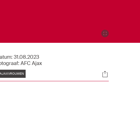
atum:
31.08.2023
otograaf:
AFC Ajax
Tags
Socials
AJAXVROUWEN