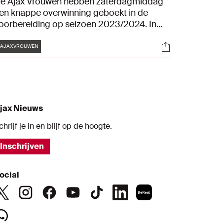
e Ajax Vrouwen hebben zaterdagmiddag
en knappe overwinning geboekt in de
oorbereiding op seizoen 2023/2024. In
rankrijk wonnen de vrouwen van Europese
Tags
s
Socials
rootmacht Olympique Lyon. Dankzij twee
#AJAXVROUWEN
reffers van Romée Leuchter eindigde het
uel in een 1-2 overwinning voor de ploeg
an Suzanne Bakker.
jax Nieuws
chrijf je in en blijf op de hoogte.
Inschrijven
ocial