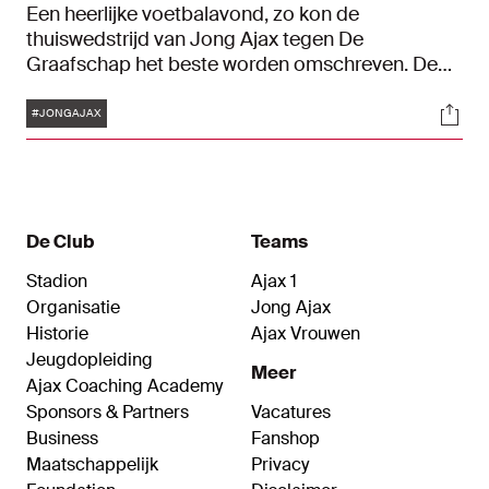
Een heerlijke voetbalavond, zo kon de
thuiswedstrijd van Jong Ajax tegen De
Graafschap het beste worden omschreven. De
Ajacieden lieten fraaie aanvalsspel zien, maakten
Tags
Soci
schitterende doelpunten en boekten in stijl de
#JONGAJAX
eerste seizoenszege: 5-1.
De Club
Teams
Stadion
Ajax 1
Organisatie
Jong Ajax
Historie
Ajax Vrouwen
Jeugdopleiding
Meer
Ajax Coaching Academy
Sponsors & Partners
Vacatures
Business
Fanshop
Maatschappelijk
Privacy