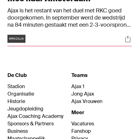
Ajax is het restant van het duel met RKC goed
doorgekomen. In september werd de wedstrijd
na 84 minuten gestaakt met een 2-3-voorsprong
voor de Amsterdammers. In de laatste fase van
Tags
Soci
het duel werd er niet meer gescoord. Bekijk hier
#RKCAJA
de samenvatting van de hele Eredivisie-wedstrijd.
De Club
Teams
Stadion
Ajax 1
Organisatie
Jong Ajax
Historie
Ajax Vrouwen
Jeugdopleiding
Meer
Ajax Coaching Academy
Sponsors & Partners
Vacatures
Business
Fanshop
Maatschappelijk
Privacy