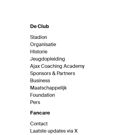
gemaakt met de Ajax Vrouwen, mede
dankzij hoofdsponsor ABN AMRO. Een
portret over haar weg naar de top.
De Club
Stadion
Organisatie
Historie
Jeugdopleiding
Ajax Coaching Academy
Sponsors & Partners
Business
Maatschappelijk
Foundation
Pers
Fancare
Contact
Laatste updates via X