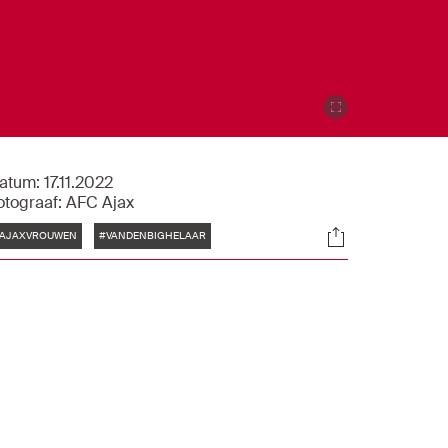
atum:
17.11.2022
otograaf:
AFC Ajax
Tags
Socials
AJAXVROUWEN
#VANDENBIGHELAAR