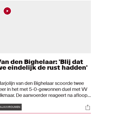
an den Bighelaar: 'Blij dat
we eindelijk de rust hadden'
arjolijn van den Bighelaar scoorde twee
eer in het met 5-0-gewonnen duel met VV
lkmaar. De aanvoerder reageert na afloop
erheugd.
Tags
s
Socials
#AJAXVROUWEN