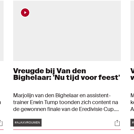
Vreugde bij Van den
V
Bighelaar: 'Nu tijd voor feest'
Marjolijn van den Bighelaar en assistent-
M
n
trainer Erwin Tump toonden zich content na
k
de gewonnen finale van de Eredivisie Cup.
A
De Ajax Vrouwen veroverden de eerste prijs
v
Tags
ocials
Social
van het seizoen door een 3-2-zege op
#AJAXVROUWEN
titelhouder FC Twente.