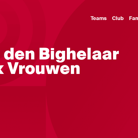
Teams
Club
Fa
n den Bighelaar
ax Vrouwen