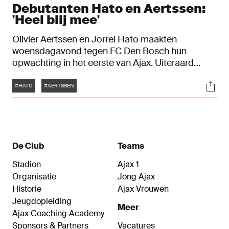
Debutanten Hato en Aertssen:
'Heel blij mee'
Olivier Aertssen en Jorrel Hato maakten
woensdagavond tegen FC Den Bosch hun
opwachting in het eerste van Ajax. Uiteraard
waren beide debutanten heel blij met hun eerste
Tags
Soci
speelminuten in de Amsterdamse hoofdmacht.
#HATO
#AERTSSEN
De Club
Teams
Stadion
Ajax 1
Organisatie
Jong Ajax
Historie
Ajax Vrouwen
Jeugdopleiding
Meer
Ajax Coaching Academy
Sponsors & Partners
Vacatures