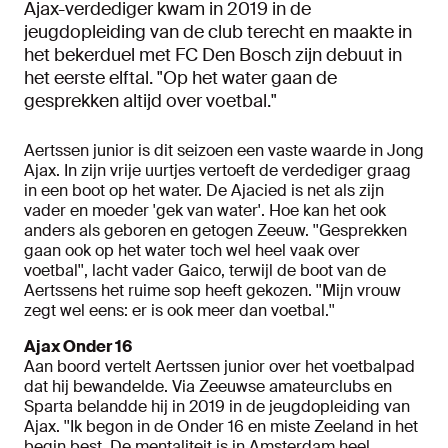
Ajax-verdediger kwam in 2019 in de
jeugdopleiding van de club terecht en maakte in
het bekerduel met FC Den Bosch zijn debuut in
het eerste elftal. "Op het water gaan de
gesprekken altijd over voetbal."
Aertssen junior is dit seizoen een vaste waarde in Jong
Ajax. In zijn vrije uurtjes vertoeft de verdediger graag
in een boot op het water. De Ajacied is net als zijn
vader en moeder 'gek van water'. Hoe kan het ook
anders als geboren en getogen Zeeuw. ''Gesprekken
gaan ook op het water toch wel heel vaak over
voetbal'', lacht vader Gaico, terwijl de boot van de
Aertssens het ruime sop heeft gekozen. ''Mijn vrouw
zegt wel eens: er is ook meer dan voetbal.''
Ajax Onder 16
Aan boord vertelt Aertssen junior over het voetbalpad
dat hij bewandelde. Via Zeeuwse amateurclubs en
Sparta belandde hij in 2019 in de jeugdopleiding van
Ajax. ''Ik begon in de Onder 16 en miste Zeeland in het
begin best. De mentaliteit is in Amsterdam heel