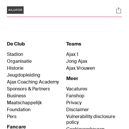
Limburgers met 4-0, mede aan de hand van een
Tags
Soci
uitblinkende Steven Bergwijn. De linkspoot
#AJAFOR
maakte de eerste twee Ajax-treffers.
De Club
Teams
Stadion
Ajax 1
Organisatie
Jong Ajax
Historie
Ajax Vrouwen
Jeugdopleiding
Meer
Ajax Coaching Academy
Sponsors & Partners
Vacatures
Business
Fanshop
Maatschappelijk
Privacy
Foundation
Disclaimer
Pers
Vulnerability disclosure
policy
Fancare