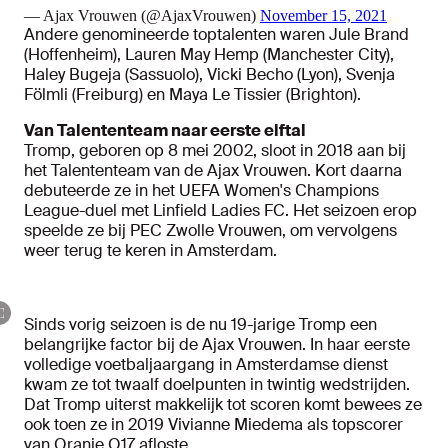
— Ajax Vrouwen (@AjaxVrouwen)
November 15, 2021
Andere genomineerde toptalenten waren Jule Brand
(Hoffenheim), Lauren May Hemp (Manchester City),
Haley Bugeja (Sassuolo), Vicki Becho (Lyon), Svenja
Fölmli (Freiburg) en Maya Le Tissier (Brighton).
Van Talententeam naar eerste elftal
Tromp, geboren op 8 mei 2002, sloot in 2018 aan bij
het Talententeam van de Ajax Vrouwen. Kort daarna
debuteerde ze in het UEFA Women's Champions
League-duel met Linfield Ladies FC. Het seizoen erop
speelde ze bij PEC Zwolle Vrouwen, om vervolgens
weer terug te keren in Amsterdam.
Sinds vorig seizoen is de nu 19-jarige Tromp een
belangrijke factor bij de Ajax Vrouwen. In haar eerste
volledige voetbaljaargang in Amsterdamse dienst
kwam ze tot twaalf doelpunten in twintig wedstrijden.
Dat Tromp uiterst makkelijk tot scoren komt bewees ze
ook toen ze in 2019 Vivianne Miedema als topscorer
van Oranje O17 afloste.