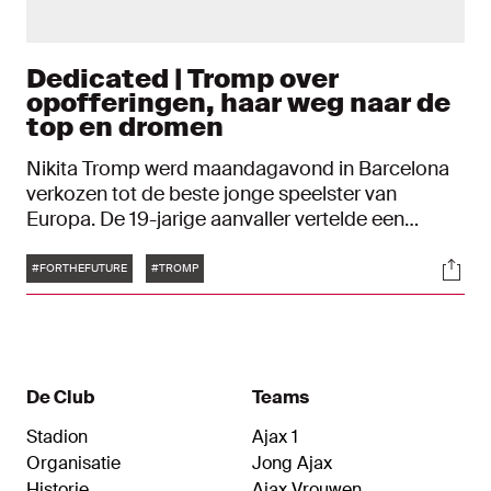
Dedicated | Tromp over
opofferingen, haar weg naar de
top en dromen
Nikita Tromp werd maandagavond in Barcelona
verkozen tot de beste jonge speelster van
Europa. De 19-jarige aanvaller vertelde een
halfjaar geleden in Dedicated over haar weg naar
Tags
Soci
de top en de kansen die ze heeft gekregen bij
#FORTHEFUTURE
#TROMP
Ajax, mede dankzij hoofdsponsor ABN AMRO.
De Club
Teams
Stadion
Ajax 1
Organisatie
Jong Ajax
Historie
Ajax Vrouwen