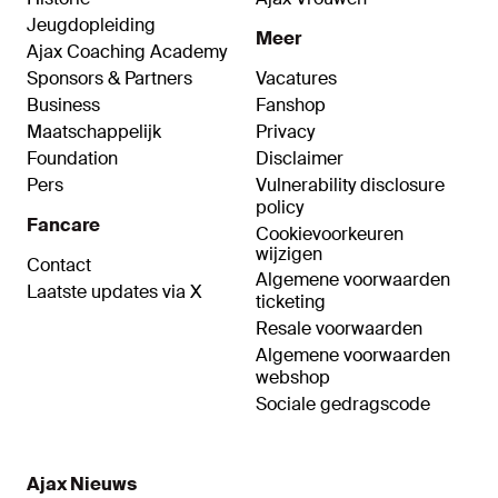
Jeugdopleiding
Meer
Ajax Coaching Academy
Sponsors & Partners
Vacatures
Business
Fanshop
Maatschappelijk
Privacy
Foundation
Disclaimer
Pers
Vulnerability disclosure
policy
Fancare
Cookievoorkeuren
wijzigen
Contact
Algemene voorwaarden
Laatste updates via X
ticketing
Resale voorwaarden
Algemene voorwaarden
webshop
Sociale gedragscode
Ajax Nieuws