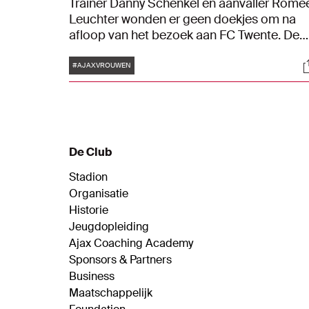
Trainer Danny Schenkel en aanvaller Romé
Leuchter wonden er geen doekjes om na
afloop van het bezoek aan FC Twente. De
uitkomst in de Grolsch Veste was uiterst
Tags
S
teleurstellend.
#AJAXVROUWEN
De Club
Stadion
Organisatie
Historie
Jeugdopleiding
Ajax Coaching Academy
Sponsors & Partners
Business
Maatschappelijk