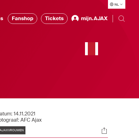
NL
ns
Fanshop
Tickets
mijn.AJAX
atum:
14.11.2021
otograaf:
AFC Ajax
Tags
Socials
AJAXVROUWEN