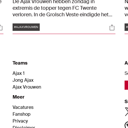
e
De Ajax Vrouwen hebben zondag in
N
extremis de topper tegen FC Twente
w
verloren. In de Grolsch Veste eindigde het
v
duel door een goal van de thuisploeg in
l
Tags
ocials
Social
blessuretijd in 3-2.
v
#AJAXVROUWEN
v
Teams
A
Ajax 1
S
Jong Ajax
Ajax Vrouwen
Meer
S
Vacatures
Fanshop
Privacy
Disclaimer