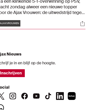
a een klinkende 5-1-overwinning op PSV,
acht zondag alweer een nieuwe topper
oor de Ajax Vrouwen: de uitwedstrijd tegen
andskampioen FC Twente. Keeper Regina
Tags
s
Socials
an Eijk en trainer Danny Schenkel blikken
#AJAXVROUWEN
ooruit.
jax Nieuws
chrijf je in en blijf op de hoogte.
Inschrijven
ocial