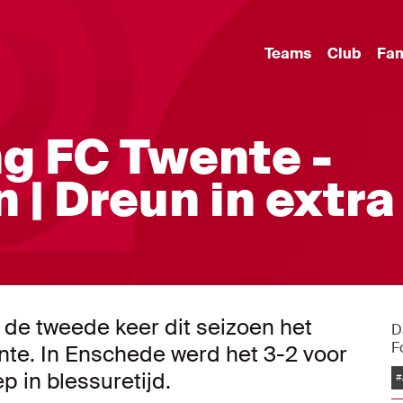
Teams
Club
Fa
g FC Twente -
 | Dreun in extra
de tweede keer dit seizoen het
D
F
nte. In Enschede werd het 3-2 voor
p in blessuretijd.
#