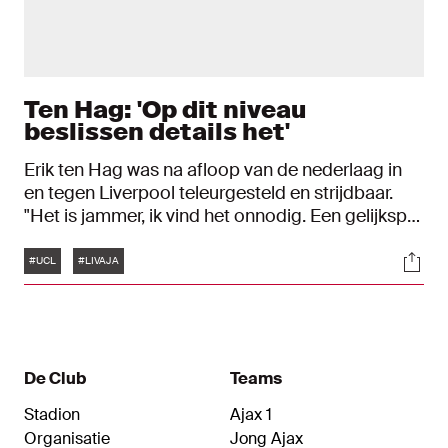
Ten Hag: 'Op dit niveau
beslissen details het'
Erik ten Hag was na afloop van de nederlaag in
en tegen Liverpool teleurgesteld en strijdbaar.
"Het is jammer, ik vind het onnodig. Een gelijkspel
had de verhoudingen beter weergegeven.
Tags
Soci
Uiteindelijk heeft de gelukkigste gewonnen."
#UCL
#LIVAJA
De Club
Teams
Stadion
Ajax 1
Organisatie
Jong Ajax