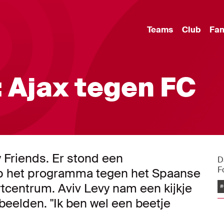
Teams
Club
Fa
: Ajax tegen FC
 Friends. Er stond een
D
F
op het programma tegen het Spaanse
tcentrum. Aviv Levy nam een kijkje
#
beelden. "Ik ben wel een beetje