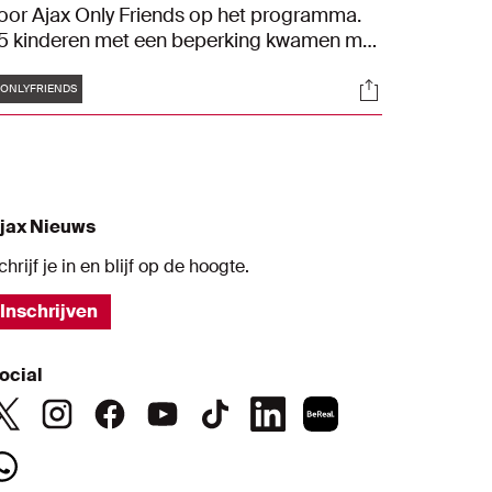
oor Ajax Only Friends op het programma.
5 kinderen met een beperking kwamen met
e Ajax-bus richting de Toekomst, om hun
Tags
s
Socials
alent te laten zien. Onder toeziend oog van
ONLYFRIENDS
emko Pasveer, Edwin van der Sar, Heini
tto en John Heitinga werkten zij een reeks
efeningen af, wat uitmondde in een
eestelijke middag.
jax Nieuws
chrijf je in en blijf op de hoogte.
Inschrijven
ocial