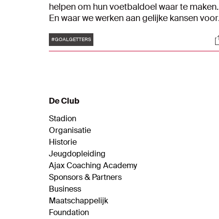
helpen om hun voetbaldoel waar te maken.
En waar we werken aan gelijke kansen voor
iedereen. Dit wordt mede mogelijk gemaak
Tags
S
door ABN AMRO in samenwerking met de
#GOALGETTERS
Ajax Vrouwen. In deze aflevering wil de
tienjarige Sterre graag mensen met een
beperking laten sporten. "Mijn neefje is
gehandicapt. Ik voetbal graag met hem. Hij
heeft daar veel plezier in en dat vind ik leuk
De Club
om te zien."
Stadion
Organisatie
Historie
Jeugdopleiding
Ajax Coaching Academy
Sponsors & Partners
Business
Maatschappelijk
Foundation