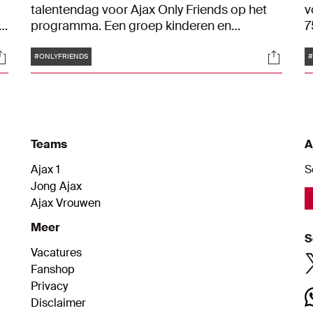
talentendag voor Ajax Only Friends op het
v
programma. Een groep kinderen en
7
t
volwassenen met een beperking kwamen
d
Tags
ocials
Social
langs op sportcomplex de Toekomst om
t
#ONLYFRIENDS
#
hun skills te showen aan onder meer John
R
Heitinga, Remko Pasveer, Jorrel Hato, Eshly
O
Bakker en Tommy Setford. En dat mondde
o
uit in een prachtige middag.
f
Teams
A
Ajax 1
S
Jong Ajax
Ajax Vrouwen
Meer
S
Vacatures
Fanshop
Privacy
Disclaimer