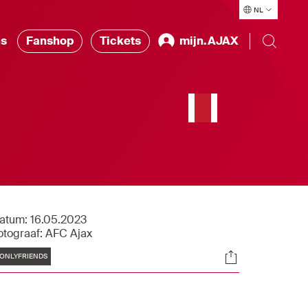
NL
ns
Fanshop
Tickets
mijn.AJAX
atum:
16.05.2023
otograaf:
AFC Ajax
Tags
Socials
ONLYFRIENDS