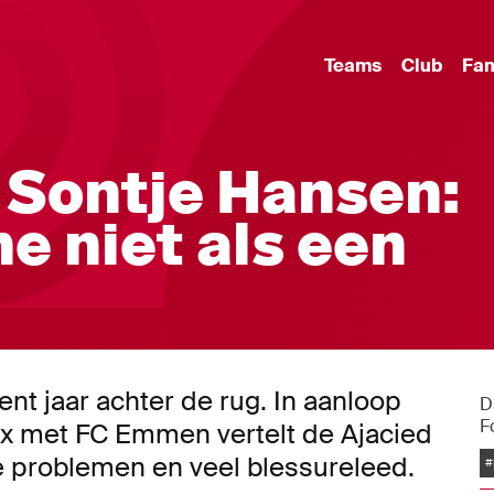
Teams
Club
Fa
 Sontje Hansen:
e niet als een
nt jaar achter de rug. In aanloop
D
F
ax met FC Emmen vertelt de Ajacied
e problemen en veel blessureleed.
#