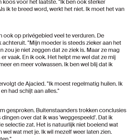
 koos voor het laatste. "Ik ben ook sterker
ls ik te breed word, werkt het niet. Ik moet het van
en ook op privégebied veel te verduren. De
chteruit. "Mijn moeder is steeds zieker aan het
an zou je niet zeggen dat ze ziek is. Maar ze mag
 er vaak. En ik ook. Het helpt me wel dat ze mij
eer en meer volwassen. Ik ben wel blij dat ik
rvolgt de Ajacied. "Ik moest regelmatig huilen. Ik
en had schijt aan alles."
em gesproken. Buitenstaanders trokken conclusies
 dingen over dat ik was 'weggespeeld'. Dat ik
e selectie zat. Het is natuurlijk niet boeiend wat
el wat met je. Ik wil mezelf weer laten zien.
ten."