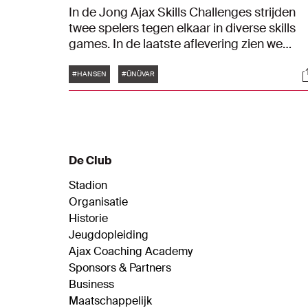
In de Jong Ajax Skills Challenges strijden
twee spelers tegen elkaar in diverse skills
games. In de laatste aflevering zien we
Sontje Hansen en Naci Ünüvar. Kunnen zij
Tags
S
een aanval doen op de bovenste plek bij d
#HANSEN
#ÜNÜVAR
crossbar challenge?
De Club
Stadion
Organisatie
Historie
Jeugdopleiding
Ajax Coaching Academy
Sponsors & Partners
Business
Maatschappelijk