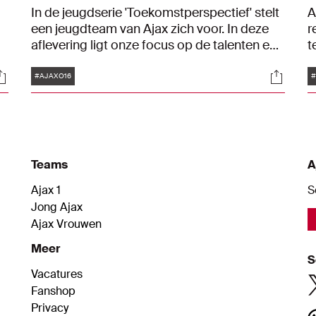
In de jeugdserie 'Toekomstperspectief' stelt
A
een jeugdteam van Ajax zich voor. In deze
r
aflevering ligt onze focus op de talenten en
t
de trainer van Ajax O16. Voetballen bij Ajax is
j
Tags
ocials
Social
e
voor deze spelers een fulltime job.
m
#AJAXO16
#
Teams
A
Ajax 1
S
Jong Ajax
Ajax Vrouwen
Meer
S
Vacatures
Fanshop
Privacy