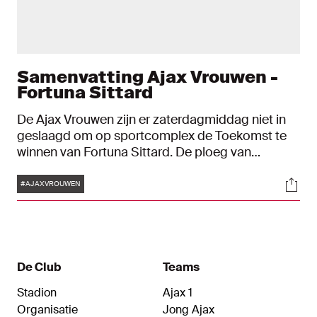
Samenvatting Ajax Vrouwen -
Fortuna Sittard
De Ajax Vrouwen zijn er zaterdagmiddag niet in
geslaagd om op sportcomplex de Toekomst te
winnen van Fortuna Sittard. De ploeg van
Suzanne Bakker speelde met 1-1-gelijk. Lotte
Tags
Soci
Keukelaar was trefzeker voor de
#AJAXVROUWEN
Amsterdammers.
De Club
Teams
Stadion
Ajax 1
Organisatie
Jong Ajax