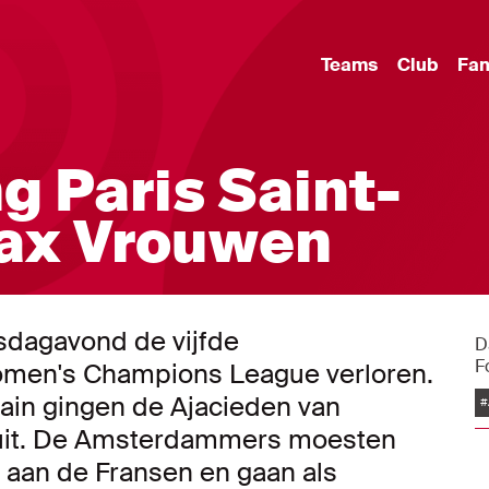
Teams
Club
Fa
 Paris Saint-
jax Vrouwen
dagavond de vijfde
D
F
omen's Champions League verloren.
ain gingen de Ajacieden van
#
ruit. De Amsterdammers moesten
 aan de Fransen en gaan als