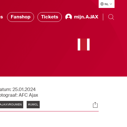
NL
ns
Fanshop
Tickets
mijn.AJAX
atum:
25.01.2024
otograaf:
AFC Ajax
Tags
Socials
AJAXVROUWEN
#UWCL