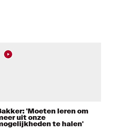
Bakker: 'Moeten leren om
meer uit onze
mogelijkheden te halen'