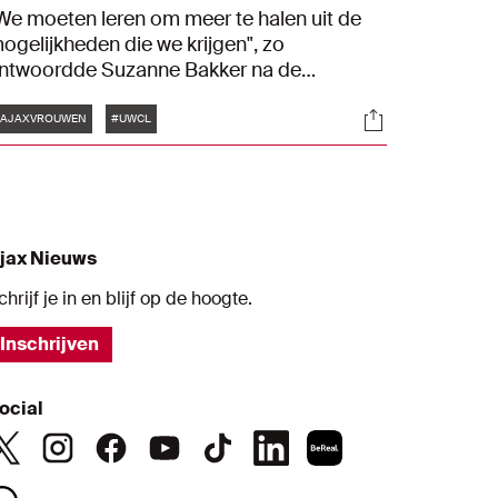
We moeten leren om meer te halen uit de
ogelijkheden die we krijgen", zo
ntwoordde Suzanne Bakker na de
itwedstrijd tegen Paris Saint-Germain. De
Tags
s
Socials
jax Vrouwen verloren op Franse bodem
#AJAXVROUWEN
#UWCL
et 3-1. Ook Lily Yohannes, die een sterke
edstrijd speelde in de UEFA Women's
hampions League, reageerde.
jax Nieuws
chrijf je in en blijf op de hoogte.
Inschrijven
ocial