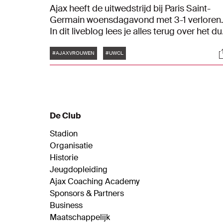
Ajax heeft de uitwedstrijd bij Paris Saint-
Germain woensdagavond met 3-1 verloren
In dit liveblog lees je alles terug over het du
in de UEFA Women's Champions League.
Tags
S
#AJAXVROUWEN
#UWCL
De Club
Stadion
Organisatie
Historie
Jeugdopleiding
Ajax Coaching Academy
Sponsors & Partners
Business
Maatschappelijk