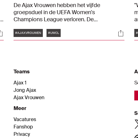
De Ajax Vrouwen hebben het vijfde
"
.
groepsduel in de UEFA Women's
m
el
Champions League verloren. De
a
Amsterdammers gingen in Parijs met 3-1
u
Tags
ocials
Social
onderuit. Bekijk hier de belangrijkste foto's
A
#AJAXVROUWEN
#UWCL
van het Europese duel.
m
w
C
Teams
A
Ajax 1
S
Jong Ajax
Ajax Vrouwen
Meer
S
Vacatures
Fanshop
Privacy