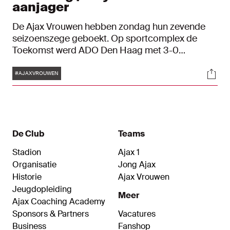
aanjager
De Ajax Vrouwen hebben zondag hun zevende
seizoenszege geboekt. Op sportcomplex de
Toekomst werd ADO Den Haag met 3-0
verslagen. Uitblinker Tiny Hoekstra opende al vlot
Tags
Soci
de score, waarna Roméé Leuchter ook nog
#AJAXVROUWEN
tweemaal doeltreffend was.
De Club
Teams
Stadion
Ajax 1
Organisatie
Jong Ajax
Historie
Ajax Vrouwen
Jeugdopleiding
Meer
Ajax Coaching Academy
Sponsors & Partners
Vacatures
Business
Fanshop