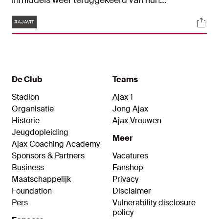
inmiddels weer teruggekeerd van hun
interlandverplichtingen. Met een gretige groep
Tags
Soci
bereidde de trainer zich donderdag voor op de
#AJAVIT
naderende thuiswedstrijd tegen Vitesse.
Zaterdag zijn de Ajacieden vanaf 21:00 uur
gastheren voor de club uit Arnhem.
De Club
Teams
Stadion
Ajax 1
Organisatie
Jong Ajax
Historie
Ajax Vrouwen
Jeugdopleiding
Meer
Ajax Coaching Academy
Sponsors & Partners
Vacatures
Business
Fanshop
Maatschappelijk
Privacy
Foundation
Disclaimer
Pers
Vulnerability disclosure
policy