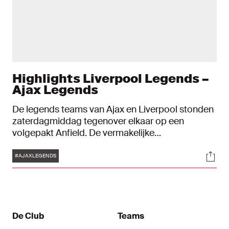
Highlights Liverpool Legends –
Ajax Legends
De legends teams van Ajax en Liverpool stonden
zaterdagmiddag tegenover elkaar op een
volgepakt Anfield. De vermakelijke
benefietwedstrijd leverde maar liefst zes
Tags
Soci
doelpunten op: 4-2. Treffers van Derk Boerrigter
#AJAXLEGENDS
en Kiki Musampa in de eerste helft bleken niet
genoeg voor de overwinning.
De Club
Teams