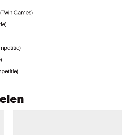
 (Twin Games)
ie)
mpetitie)
)
petitie)
kelen