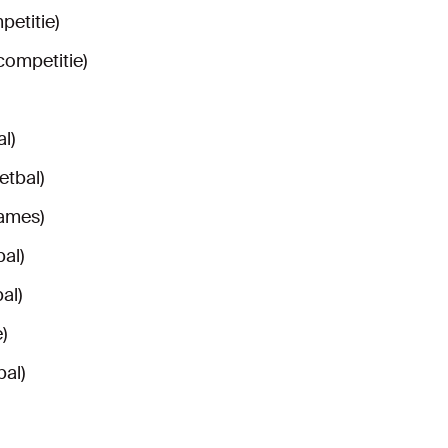
petitie)
competitie)
l)
etbal)
Games)
al)
al)
)
al)