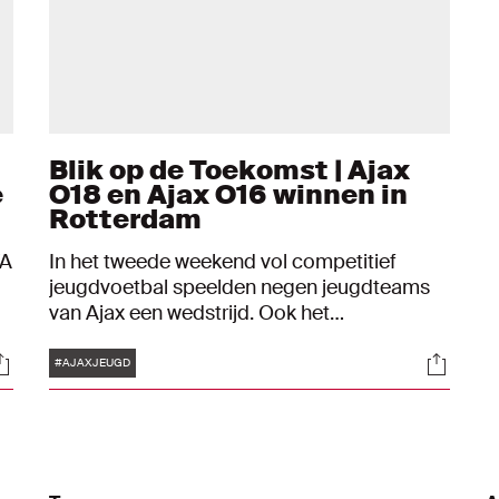
Blik op de Toekomst | Ajax
e
O18 en Ajax O16 winnen in
Rotterdam
FA
In het tweede weekend vol competitief
jeugdvoetbal speelden negen jeugdteams
ma
van Ajax een wedstrijd. Ook het
Talententeam van de vrouwen kwam in actie.
Tags
ocials
Social
Ajax O18 en Ajax O16 boekten zeges in
#AJAXJEUGD
Rotterdam.