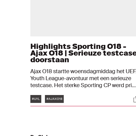
Highlights Sporting O18 -
Ajax O18 | Serieuze testcas
doorstaan
Ajax O18 startte woensdagmiddag het UE
Youth League-avontuur met een serieuze
testcase. Het sterke Sporting CP werd pri
partij geboden en uiteindelijk eindigde het
Tags
S
treffen op Portugese bodem onbeslist: 1-1.
#UYL
#AJAXO18