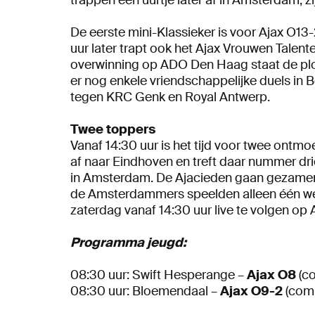
De eerste mini-Klassieker is voor Ajax O13
uur later trapt ook het Ajax Vrouwen Talen
overwinning op ADO Den Haag staat de pl
er nog enkele vriendschappelijke duels in
tegen KRC Genk en Royal Antwerp.
Twee toppers
Vanaf 14:30 uur is het tijd voor twee ontm
af naar Eindhoven en treft daar nummer drie
in Amsterdam. De Ajacieden gaan gezamenl
de Amsterdammers speelden alleen één wed
zaterdag vanaf 14:30 uur live te volgen op A
Programma jeugd:
08:30 uur: Swift Hesperange –
Ajax O8
(co
08:30 uur: Bloemendaal –
Ajax O9-2
(comp