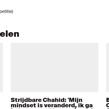
etitie)
kelen
Strijdbare Chahid: 'Mijn
mindset is veranderd, ik ga
O