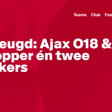
Teams
Club
Fa
eugd: Ajax O18 &
opper én twee
kers