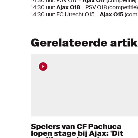
14:30 uur: PSV O17 –
Ajax O17
(competitie)
14:30 uur:
Ajax O18
– PSV O18 (competitie)
14:30 uur: FC Utrecht O15 –
Ajax O15
(comp
Gerelateerde arti
Spelers van CF Pachuca
lopen stage bij Ajax: 'Dit