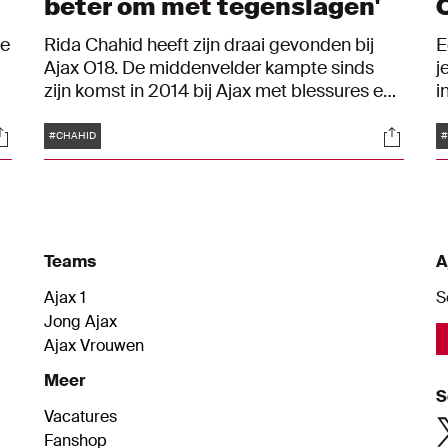
beter om met tegenslagen'
ee
Rida Chahid heeft zijn draai gevonden bij
E
Ajax O18. De middenvelder kampte sinds
j
zijn komst in 2014 bij Ajax met blessures en
i
groeipijn, maar is daardoor een sterker
j
Tags
ocials
Social
e
persoon geworden. "Ik ben zelfverzekerd
t
#CHAHID
#
geworden en durf me uit te spreken."
s
d
T
Teams
A
Ajax 1
S
Jong Ajax
Ajax Vrouwen
Meer
S
Vacatures
Fanshop