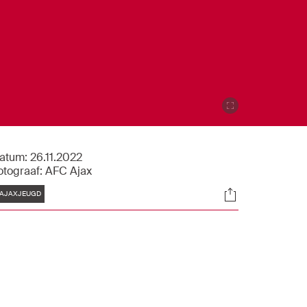
atum:
26.11.2022
otograaf:
AFC Ajax
Tags
Socials
AJAXJEUGD