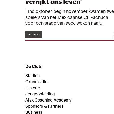
verrijkt ons leven'
Eind oktober, begin november kwamen tw
spelers van het Mexicaanse CF Pachuca
voor een stage van twee weken naar
Amsterdam. Ajax heeft een
Tags
S
samenwerkingsverband met de Mexicaans
#PACHUCA
grootmacht. Het werd een onvergetelijke
ervaring voor Julio Pérez en Fernando
Álvarez.
De Club
Stadion
Organisatie
Historie
Jeugdopleiding
Ajax Coaching Academy
Sponsors & Partners
Business