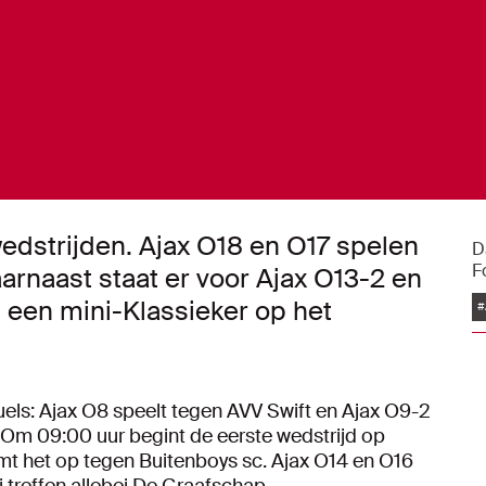
edstrijden. Ajax O18 en O17 spelen
D
F
arnaast staat er voor Ajax O13-2 en
 een mini-Klassieker op het
#
ls: Ajax O8 speelt tegen AVV Swift en Ajax O9-2
 Om 09:00 uur begint de eerste wedstrijd op
t het op tegen Buitenboys sc. Ajax O14 en O16
j treffen allebei De Graafschap.