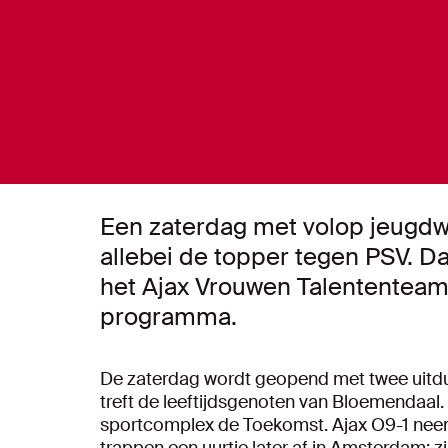
Een zaterdag met volop jeugdw
allebei de topper tegen PSV. Da
het Ajax Vrouwen Talententeam
programma.
De zaterdag wordt geopend met twee uitdue
treft de leeftijdsgenoten van Bloemendaal.
sportcomplex de Toekomst. Ajax O9-1 neem
trappen een uurtje later af in Amsterdam; zi