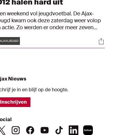
O12 halen hard uit
en weekend vol jeugdvoetbal. De Ajax-
eugd kwam ook deze zaterdag weer volop
n actie. Zo werden er onder meer zeven
eugdwedstrijden, waaronder de topper
Tags
s
Socials
ussen Ajax O17 en AZ O17, afgewerkt op
AJAXJEUGD
portcomplex de Toekomst. Bekijk hoe het
e Ajacieden verging in Blik op de
oekomst.
jax Nieuws
chrijf je in en blijf op de hoogte.
Inschrijven
ocial