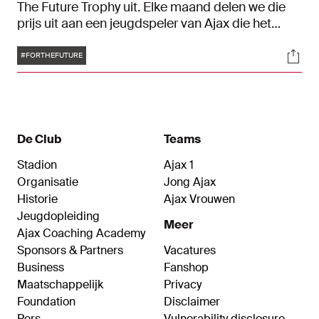
The Future Trophy uit. Elke maand delen we die
prijs uit aan een jeugdspeler van Ajax die het
verdient om die maand in de schijnwerpers te
Tags
Soci
staan. Deze keer is de prijs voor Levi
#FORTHEFUTURE
Acheampong.
De Club
Teams
Stadion
Ajax 1
Organisatie
Jong Ajax
Historie
Ajax Vrouwen
Jeugdopleiding
Meer
Ajax Coaching Academy
Sponsors & Partners
Vacatures
Business
Fanshop
Maatschappelijk
Privacy
Foundation
Disclaimer
Pers
Vulnerability disclosure