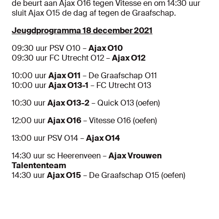
de beurt aan Ajax O16 tegen Vitesse en om 14:30 uur
sluit Ajax O15 de dag af tegen de Graafschap.
Jeugdprogramma 18 december 2021
09:30 uur PSV O10 –
Ajax O10
09:30 uur FC Utrecht O12 –
Ajax O12
10:00 uur
Ajax O11
– De Graafschap O11
10:00 uur
Ajax O13-1
– FC Utrecht O13
10:30 uur
Ajax O13-2
– Quick O13 (oefen)
12:00 uur
Ajax O16
– Vitesse O16 (oefen)
13:00 uur PSV O14 –
Ajax O14
14:30 uur sc Heerenveen –
Ajax Vrouwen
Talententeam
14:30 uur
Ajax O15
– De Graafschap O15 (oefen)