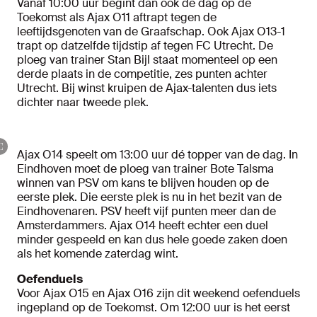
Vanaf 10:00 uur begint dan ook de dag op de
Toekomst als Ajax O11 aftrapt tegen de
leeftijdsgenoten van de Graafschap. Ook Ajax O13-1
trapt op datzelfde tijdstip af tegen FC Utrecht. De
ploeg van trainer Stan Bijl staat momenteel op een
derde plaats in de competitie, zes punten achter
Utrecht. Bij winst kruipen de Ajax-talenten dus iets
dichter naar tweede plek.
Ajax O14 speelt om 13:00 uur dé topper van de dag. In
Eindhoven moet de ploeg van trainer Bote Talsma
winnen van PSV om kans te blijven houden op de
eerste plek. Die eerste plek is nu in het bezit van de
Eindhovenaren. PSV heeft vijf punten meer dan de
Amsterdammers. Ajax O14 heeft echter een duel
minder gespeeld en kan dus hele goede zaken doen
als het komende zaterdag wint.
Oefenduels
Voor Ajax O15 en Ajax O16 zijn dit weekend oefenduels
ingepland op de Toekomst. Om 12:00 uur is het eerst