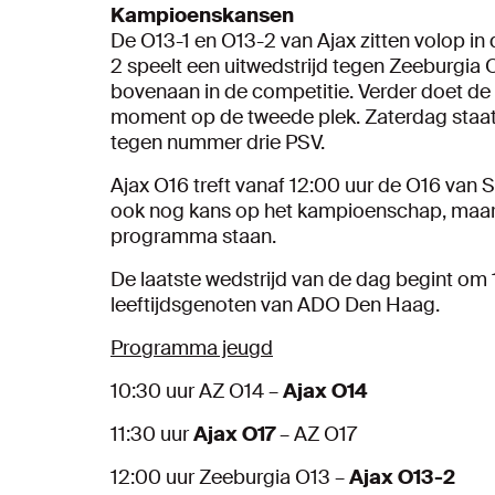
Kampioenskansen
De O13-1 en O13-2 van Ajax zitten volop i
2 speelt een uitwedstrijd tegen Zeeburgia
bovenaan in de competitie. Verder doet de O
moment op de tweede plek. Zaterdag staat 
tegen nummer drie PSV.
Ajax O16 treft vanaf 12:00 uur de O16 van 
ook nog kans op het kampioenschap, maar h
programma staan.
De laatste wedstrijd van de dag begint om 1
leeftijdsgenoten van ADO Den Haag.
Programma jeugd
10:30 uur AZ O14 –
Ajax O14
11:30 uur
Ajax O17
– AZ O17
12:00 uur Zeeburgia O13 –
Ajax O13-2