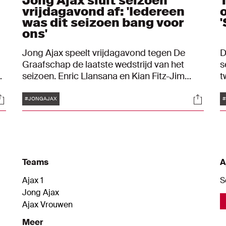
Jong Ajax sluit seizoen
vrijdagavond af: 'Iedereen
was dit seizoen bang voor
ons'
Jong Ajax speelt vrijdagavond tegen De
D
Graafschap de laatste wedstrijd van het
s
seizoen. Enric Llansana en Kian Fitz-Jim
t
willen nog één keer schitteren voor eigen
A
Tags
ocials
Social
publiek en het seizoen in stijl afsluiten.
d
#JONGAJAX
#
E
Teams
A
Ajax 1
S
Jong Ajax
Ajax Vrouwen
Meer