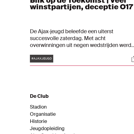
Blik op de Toekomst | Veel
winstpartijen, deceptie O17
De Ajax-jeugd beleefde een uiterst
succesvolle zaterdag. Met acht
overwinningen uit negen wedstrijden werd
het een goed weekend voor de Ajacieden.
Tags
S
Alleen de O17 ging onderuit. Bekijk hoe het
#AJAXJEUGD
de Ajacieden verging in Blik op de
Toekomst.
De Club
Stadion
Organisatie
Historie
Jeugdopleiding