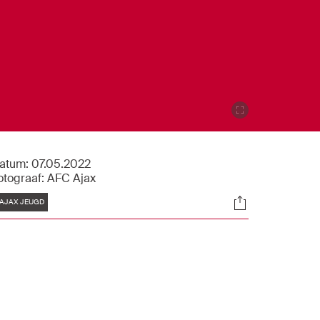
atum:
07.05.2022
otograaf:
AFC Ajax
Tags
Socials
AJAX JEUGD