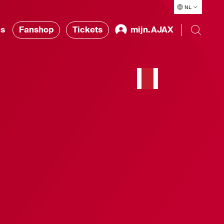
NL
ns
Fanshop
Tickets
mijn.AJAX
l