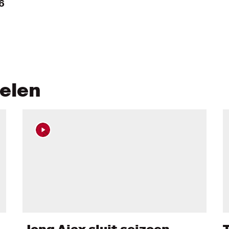
6
kelen