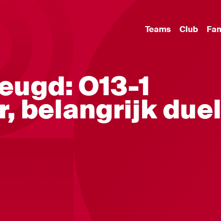
Teams
Club
Fa
eugd: O13-1
, belangrijk due