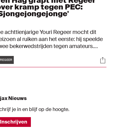
Ten Hag grapt met Regeer
over kramp tegen PEC:
'Sjongejongejonge'
e achttienjarige Youri Regeer mocht dit
eizoen al ruiken aan het eerste: hij speelde
wee bekerwedstrijden tegen amateurs.
fgelopen zaterdag kwam een volgende
Tags
s
Socials
room in vervulling voor de jongeling: zijn
REGEER
redivisie-debuut voor Ajax.
jax Nieuws
chrijf je in en blijf op de hoogte.
Inschrijven