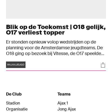
Blik op de Toekomst | O18 gelijk,
O17 verliest topper
Er stonden opnieuw volop wedstrijden op de
planning voor de Amsterdamse jeugdteams. De
O18 ging op bezoek bij Vitesse, de O17 speelde
de topper tegen PSV en de O16 ontving AZ.
Tags
Soci
Daarnaast scoorde de jongste jeugd erop los.
#AJAXJEUGD
Bekijk hoe het de Ajacieden verging in Blik op de
Toekomst.
De Club
Teams
Stadion
Ajax 1
Organisatie
Jong Ajax