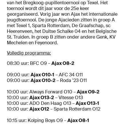
van het Bregkoog-pupillentoernooi op Texel. Het
toernooi wordt dit jaar voor de 25e keer
georganiseerd. Vorig jaar won Ajax het internationale
jeugdtoernooi. De jonge Ajacieden zitten in groep A
met Texel 1, Sparta Rotterdam, De Graafschap, sc
Heerenveen, het Duitse Schalke 04 en het Belgische
St. Truiden. In groep B zitten onder andere Genk, KV
Mechelen en Feyenoord.
Volledig programma:
08:30 uur: BFC O9 –
Ajax O8-2
09:00 uur:
Ajax O10-1
– AFC 34 O11
09:00 uur:
Ajax O10-2
– Roda ’23 O11
10:00 uur: Always Forward O10 –
Ajax O9-2
10:00 uur:
Ajax O13-2
– Vitesse O13
10:00 uur: ADO Den Haag O13 –
Ajax O13-1
10:00 uur:
Ajax O12
– Sparta Rotterdam O12
10:15 uur: Kolping Boys O9 –
Ajax O8-1