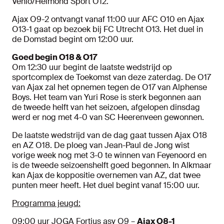
Venlo/Helmond Sport O12.
Ajax O9-2 ontvangt vanaf 11:00 uur AFC O10 en Ajax
O13-1 gaat op bezoek bij FC Utrecht O13. Het duel in
de Domstad begint om 12:00 uur.
Goed begin O18 & O17
Om 12:30 uur begint de laatste wedstrijd op
sportcomplex de Toekomst van deze zaterdag. De O17
van Ajax zal het opnemen tegen de O17 van Alphense
Boys. Het team van Yuri Rose is sterk begonnen aan
de tweede helft van het seizoen, afgelopen dinsdag
werd er nog met 4-0 van SC Heerenveen gewonnen.
De laatste wedstrijd van de dag gaat tussen Ajax O18
en AZ O18. De ploeg van Jean-Paul de Jong wist
vorige week nog met 3-0 te winnen van Feyenoord en
is de tweede seizoenshelft goed begonnen. In Alkmaar
kan Ajax de koppositie overnemen van AZ, dat twee
punten meer heeft. Het duel begint vanaf 15:00 uur.
Programma jeugd:
09:00 uur JOGA Fortius asv O9 –
Ajax O8-1