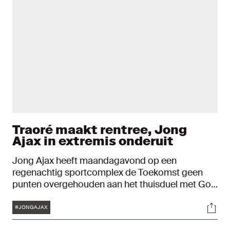
Traoré maakt rentree, Jong
Ajax in extremis onderuit
Jong Ajax heeft maandagavond op een
regenachtig sportcomplex de Toekomst geen
punten overgehouden aan het thuisduel met Go
Ahead Eagles. Met Lassina Traoré de eerste helft
Tags
Soci
in actie leken de Ajacieden op een remise af te
#JONGAJAX
stevenen, maar de bezoekers scoorden in