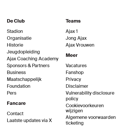
blessuretijd tweemaal: 0-2.
De Club
Teams
Stadion
Ajax 1
Organisatie
Jong Ajax
Historie
Ajax Vrouwen
Jeugdopleiding
Meer
Ajax Coaching Academy
Sponsors & Partners
Vacatures
Business
Fanshop
Maatschappelijk
Privacy
Foundation
Disclaimer
Pers
Vulnerability disclosure
policy
Fancare
Cookievoorkeuren
wijzigen
Contact
Algemene voorwaarden
Laatste updates via X
ticketing