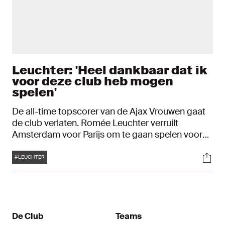
Leuchter: 'Heel dankbaar dat ik
voor deze club heb mogen
spelen'
De all-time topscorer van de Ajax Vrouwen gaat
de club verlaten. Romée Leuchter verruilt
Amsterdam voor Parijs om te gaan spelen voor
Paris Saint-Germain Féminines. Het voelt raar
Tags
Soci
voor de spits om na te denken over haar vertrek.
#LEUCHTER
"Ik kijk met een goed gevoel terug op mijn
periode bij Ajax."
De Club
Teams