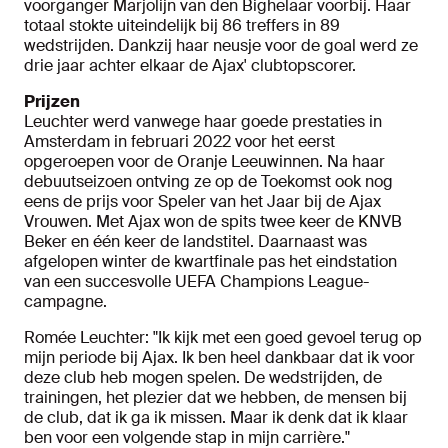
voorganger Marjolijn van den Bighelaar voorbij. Haar
totaal stokte uiteindelijk bij 86 treffers in 89
wedstrijden. Dankzij haar neusje voor de goal werd ze
drie jaar achter elkaar de Ajax' clubtopscorer.
Prijzen
Leuchter werd vanwege haar goede prestaties in
Amsterdam in februari 2022 voor het eerst
opgeroepen voor de Oranje Leeuwinnen. Na haar
debuutseizoen ontving ze op de Toekomst ook nog
eens de prijs voor Speler van het Jaar bij de Ajax
Vrouwen. Met Ajax won de spits twee keer de KNVB
Beker en één keer de landstitel. Daarnaast was
afgelopen winter de kwartfinale pas het eindstation
van een succesvolle UEFA Champions League-
campagne.
Romée Leuchter:
"Ik kijk met een goed gevoel terug op
mijn periode bij Ajax. Ik ben heel dankbaar dat ik voor
deze club heb mogen spelen. De wedstrijden, de
trainingen, het plezier dat we hebben, de mensen bij
de club, dat ik ga ik missen. Maar ik denk dat ik klaar
ben voor een volgende stap in mijn carrière."