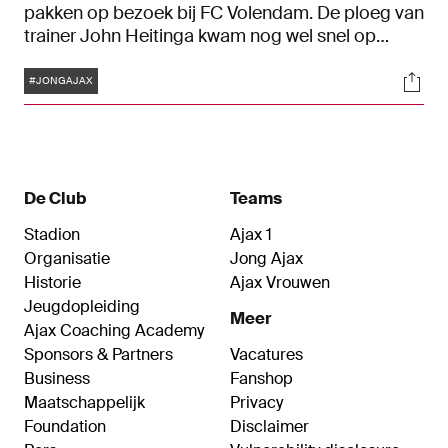
pakken op bezoek bij FC Volendam. De ploeg van
trainer John Heitinga kwam nog wel snel op
voorsprong door een goal van Christian
Tags
Soci
Rasmussen, maar omdat Enric Llansana vlak
#JONGAJAX
voor rust na een rode kaart moest inrukken ging
het in de tweede helft toch mis: 3-1.
De Club
Teams
Stadion
Ajax 1
Organisatie
Jong Ajax
Historie
Ajax Vrouwen
Jeugdopleiding
Meer
Ajax Coaching Academy
Sponsors & Partners
Vacatures
Business
Fanshop
Maatschappelijk
Privacy
Foundation
Disclaimer