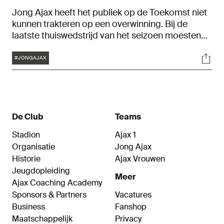
Jong Ajax heeft het publiek op de Toekomst niet
kunnen trakteren op een overwinning. Bij de
laatste thuiswedstrijd van het seizoen moesten
de Amsterdamse beloften de overwinning laten
Tags
Soci
aan Jong AZ: 1-2. Daarmee was ook direct de
#JONGAJAX
laatste kans op het winnen van de vierde periode
in de Keuken Kampioen Divisie verkeken.
De Club
Teams
Stadion
Ajax 1
Organisatie
Jong Ajax
Historie
Ajax Vrouwen
Jeugdopleiding
Meer
Ajax Coaching Academy
Sponsors & Partners
Vacatures
Business
Fanshop
Maatschappelijk
Privacy