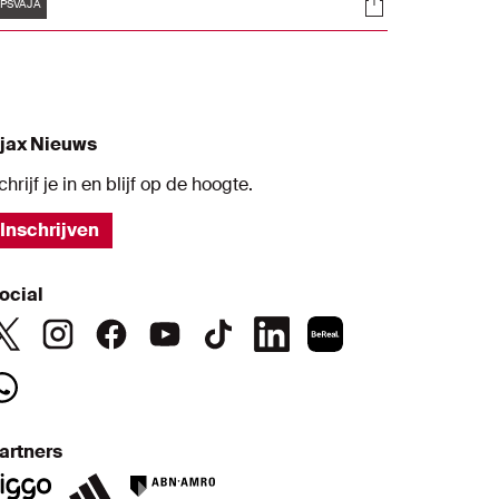
Tags
s
Socials
PSVAJA
jax Nieuws
chrijf je in en blijf op de hoogte.
Inschrijven
ocial
artners