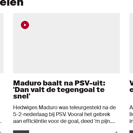
kelen
Maduro baalt na PSV-uit:
'Dan valt de tegengoal te
snel'
Hedwiges Maduro was teleurgesteld na de
A
5-2-nederlaag bij PSV. Vooral het gebrek
l
aan efficiëntie voor de goal, deed 'm pijn.
i
Ajax speelde een puike eerste helft, maar