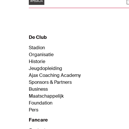
Tags
S
voor de Amsterdammers.
#PSVAJA
De Club
Stadion
Organisatie
Historie
Jeugdopleiding
Ajax Coaching Academy
Sponsors & Partners
Business
Maatschappelijk
Foundation
Pers
Fancare