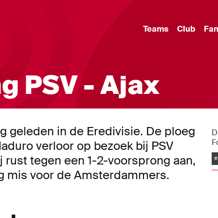
Teams
Club
Fa
g PSV - Ajax
g geleden in de Eredivisie. De ploeg
D
F
aduro verloor op bezoek bij PSV
j rust tegen een 1-2-voorsprong aan,
#
og mis voor de Amsterdammers.