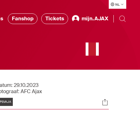
NL
ns
Fanshop
Tickets
mijn.AJAX
atum:
29.10.2023
otograaf:
AFC Ajax
Tags
Socials
PSVAJA