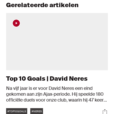
Gerelateerde artikelen
Top 10 Goals | David Neres
Na vijf jaar is er voor David Neres een eind
gekomen aan zijn Ajax-periode. Hij speelde 180
officiële duels voor onze club, waarin hij 47 keer
het net wist te vinden. Dit zijn de tien mooiste
Tags
Soci
doelpunten van de Braziliaan.
#TOP10GOALS
#NERES