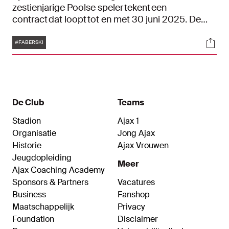
zestienjarige Poolse speler tekent een
contract dat loopt tot en met 30 juni 2025. De
middenvelder komt over van de Poolse club
Tags
Soci
Jagiellonia Białystok. De overstap van Faberski is
#FABERSKI
onder voorbehoud van de afwikkeling van enkele
formaliteiten.
De Club
Teams
Stadion
Ajax 1
Organisatie
Jong Ajax
Historie
Ajax Vrouwen
Jeugdopleiding
Meer
Ajax Coaching Academy
Sponsors & Partners
Vacatures
Business
Fanshop
Maatschappelijk
Privacy
Foundation
Disclaimer