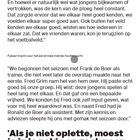
En hoewel er natuurlijk wel wat jongens bijkwamen of
vertrokken, was de kern van de ploeg heel constant.
Dat zorgde ervoor dat we elkaar heel goed kenden, we
voelden elkaar super goed aan. Ook buiten het veld
kenden we elkaar goed, wisten we hoe iedereen in
elkaar zat. Dat we vrienden waren, kon je terugzien op
het voetbalveld.''
Fabian traint voor het eerst mee met de hoofdmacht.
''We begonnen het seizoen met Frank de Boer als
trainer, die niet veel later de overstap maakte naar het
eerste. Fred Grim nam het van hem over. Hij paste echt
goed bij onze groep. Hij wist: deze jongens spelen al
heel lang met elkaar. En dat gaf ons een bepaalde
vrijheid. We konden bij Fred ook zelf input geven, wat
voor mij heel waardevol was. En naast Fred had je
Ronald de Boer als assistent. Met zijn kennis en
adviezen sleepte hij ons met gemak het seizoen door.''
'Als je niet oplette, moest