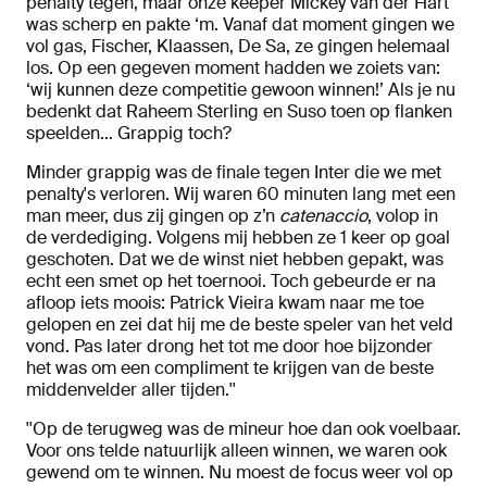
penalty tegen, maar onze keeper Mickey van der Hart
was scherp en pakte ‘m. Vanaf dat moment gingen we
vol gas, Fischer, Klaassen, De Sa, ze gingen helemaal
los. Op een gegeven moment hadden we zoiets van:
‘wij kunnen deze competitie gewoon winnen!’ Als je nu
bedenkt dat Raheem Sterling en Suso toen op flanken
speelden… Grappig toch?
Minder grappig was de finale tegen Inter die we met
penalty's verloren. Wij waren 60 minuten lang met een
man meer, dus zij gingen op z’n
catenaccio
, volop in
de verdediging. Volgens mij hebben ze 1 keer op goal
geschoten. Dat we de winst niet hebben gepakt, was
echt een smet op het toernooi. Toch gebeurde er na
afloop iets moois: Patrick Vieira kwam naar me toe
gelopen en zei dat hij me de beste speler van het veld
vond. Pas later drong het tot me door hoe bijzonder
het was om een compliment te krijgen van de beste
middenvelder aller tijden.''
''Op de terugweg was de mineur hoe dan ook voelbaar.
Voor ons telde natuurlijk alleen winnen, we waren ook
gewend om te winnen. Nu moest de focus weer vol op