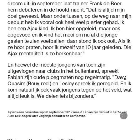
droom uit; in september laat trainer Frank de Boer
hem debuteren in de hoofdmacht. ''Dat is altijd mijn
doel geweest. Maar ondertussen, op de weg naar mijn
debuut heb ik vooral ook heel veel plezier gehad. Ik
ben een Ajax-kind. Ik ben hier opgeleid, maar ook
opgevoed en ik vind het mooi om nu al die jonge
gasten te zien voetballen; daar stond ik ook ooit. Als ik
ze hoor praten, hoor ik mezelf van 10 jaar geleden. Die
Ajax-mentaliteit is zo herkenbaar.''
En hoewel de meeste jongens van toen zijn
uitgevlogen naar clubs in het buitenland, spreekt
Fabian zijn oude ploegmaten nog regelmatig. ''Davy,
Ouasim (Bouy, red.) en Lesley spreek ik geregeld. En ik
kom natuurlijk ook vaak jongens tegen op het veld, wat
altijd leuk is. We delen iets bijzonders.''
Tijdens een bekerduel op 26 september 2012 maakt Fabian zijn debuut in het 1e van
Ajax. Drie dagen later volgt zijn debuut in de competitie.