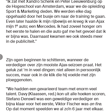
''Ik zat met Xandro Schenk en Peter Leeuwenburg op
de Hogeschool van Amsterdam, waar we de opleiding
Sport & Marketing deden. We werden elke dag
opgehaald door het busje om naar de training te gaan.
Even later haalde ik mijn rijbewijs en kreeg ik van Ajax
e
mijn 1
auto; een Mercedes. Ik had zoveel honger om
het eerste te halen en die auto gaf me het gevoel dat ik
er bijna was. Daarnaast kwamen we ook steeds meer
in de publiciteit.''
Zijn ogen beginnen te schitteren, wanneer de
verdediger over zijn mooiste Ajax-seizoen praat. Het
geluk zat ‘m in veel dingen: niet alleen in persoonlijk
succes, maar ook in de klik die hij voelde met zijn
ploeggenoten.
''We hadden een gevarieerd team met enorm veel
talent. Davy (Klaassen, red.) kon uit alle hoeken scoren,
Stefano Denswil was een geweldige verdediger en
bijna klaar voor het eerste, Viktor Fischer was
on fire
.
Op dat moment speelden we al zo’n 6 jaar met elkaar.