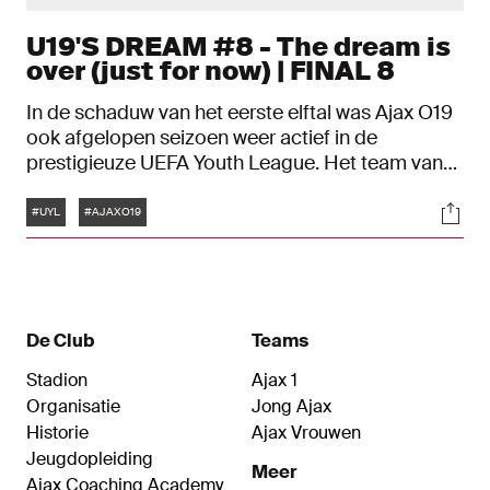
U19'S DREAM #8 - The dream is
over (just for now) | FINAL 8
In de schaduw van het eerste elftal was Ajax O19
ook afgelopen seizoen weer actief in de
prestigieuze UEFA Youth League. Het team van
John Heitinga droomde ervan het equivalent van
Tags
Soci
de Champions League voor jeugdploegen te
#UYL
#AJAXO19
winnen.
De Club
Teams
Stadion
Ajax 1
Organisatie
Jong Ajax
Historie
Ajax Vrouwen
Jeugdopleiding
Meer
Ajax Coaching Academy