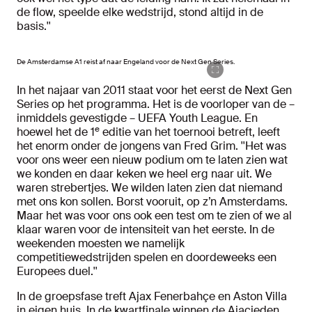
de flow, speelde elke wedstrijd, stond altijd in de
basis.''
De Amsterdamse A1 reist af naar Engeland voor de Next Gen Series.
In het najaar van 2011 staat voor het eerst de Next Gen
Series op het programma. Het is de voorloper van de –
inmiddels gevestigde – UEFA Youth League. En
e
hoewel het de 1
editie van het toernooi betreft, leeft
het enorm onder de jongens van Fred Grim. ''Het was
voor ons weer een nieuw podium om te laten zien wat
we konden en daar keken we heel erg naar uit. We
waren strebertjes. We wilden laten zien dat niemand
met ons kon sollen. Borst vooruit, op z’n Amsterdams.
Maar het was voor ons ook een test om te zien of we al
klaar waren voor de intensiteit van het eerste. In de
weekenden moesten we namelijk
competitiewedstrijden spelen en doordeweeks een
Europees duel.''
In de groepsfase treft Ajax Fenerbahçe en Aston Villa
in eigen huis. In de kwartfinale winnen de Ajacieden