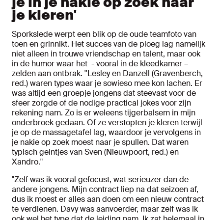
je in je nakie op zoek naar
je kleren'
Sporkslede werpt een blik op de oude teamfoto van
toen en grinnikt. Het succes van de ploeg lag namelijk
niet alleen in trouwe vriendschap en talent, maar ook
in de humor waar het - vooral in de kleedkamer –
zelden aan ontbrak. ''Lesley en Danzell (Gravenberch,
red.) waren types waar je sowieso mee kon lachen. Er
was altijd een groepje jongens dat steevast voor de
sfeer zorgde of de nodige practical jokes voor zijn
rekening nam. Zo is er weleens tijgerbalsem in mijn
onderbroek gedaan. Of ze verstopten je kleren terwijl
je op de massagetafel lag, waardoor je vervolgens in
je nakie op zoek moest naar je spullen. Dat waren
typisch geintjes van Sven (Nieuwpoort, red.) en
Xandro."
"Zelf was ik vooral gefocust, wat serieuzer dan de
andere jongens. Mijn contract liep na dat seizoen af,
dus ik moest er alles aan doen om een nieuw contract
te verdienen. Davy was aanvoerder, maar zelf was ik
ook wel het type dat de leiding nam. Ik zat helemaal in