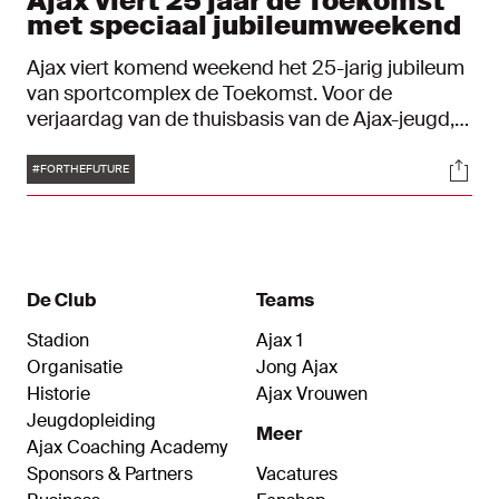
Ajax viert 25 jaar de Toekomst
met speciaal jubileumweekend
Ajax viert komend weekend het 25-jarig jubileum
van sportcomplex de Toekomst. Voor de
verjaardag van de thuisbasis van de Ajax-jeugd,
Ajax Vrouwen, Ajax-amateurs, de vereniging én
Tags
Soci
Ajax 1 is een speciaal feestprogramma
#FORTHEFUTURE
samengesteld. Het jubileumweekend is voor
iedereen toegankelijk.
De Club
Teams
Stadion
Ajax 1
Organisatie
Jong Ajax
Historie
Ajax Vrouwen
Jeugdopleiding
Meer
Ajax Coaching Academy
Sponsors & Partners
Vacatures