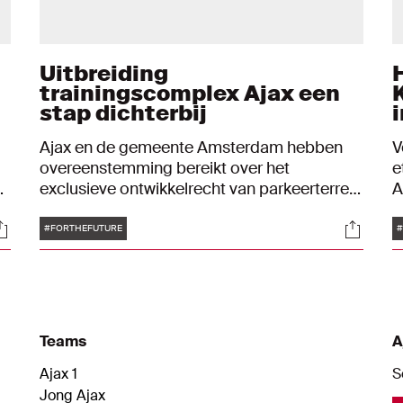
Uitbreiding
trainingscomplex Ajax een
stap dichterbij
Ajax en de gemeente Amsterdam hebben
V
overeenstemming bereikt over het
e
exclusieve ontwikkelrecht van parkeerterrein
A
P2 door Ajax. Het terrein grenzend aan
o
Tags
ocials
Social
sportcomplex de Toekomst zal in de
k
#FORTHEFUTURE
#
g
toekomst onderdeel worden van het
E
vernieuwde trainingscomplex van de club.
d
A
Teams
A
Ajax 1
S
Jong Ajax