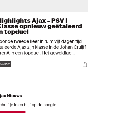
Highlights Ajax - PSV |
Klasse opnieuw geëtaleerd
in topduel
oor de tweede keer in ruim vijf dagen tijd
taleerde Ajax zijn klasse in de Johan Cruijff
renA in een topduel. Het geweldige
ptreden tegen Borussia Dortmund (4-0)
Tags
s
Socials
reeg zondag een heerlijk vervolg in de
AJAPSV
redivisie tegen PSV: 5-0. Mooi was dat de
oelpuntenproductie over vijf verschillende
jacieden werd verdeeld.
jax Nieuws
chrijf je in en blijf op de hoogte.