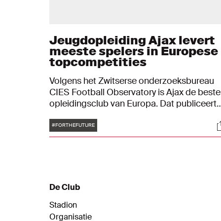
Jeugdopleiding Ajax levert
meeste spelers in Europese
topcompetities
Volgens het Zwitserse onderzoeksbureau
CIES Football Observatory is Ajax de beste
opleidingsclub van Europa. Dat publiceert
CIES maandag op zijn website. In de 31
Tags
S
hoogste competities spelen maar liefst 81
#FORTHEFUTURE
voetballers, die eerder in de jeugdopleidin
van Ajax uitkwamen.
De Club
Stadion
Organisatie