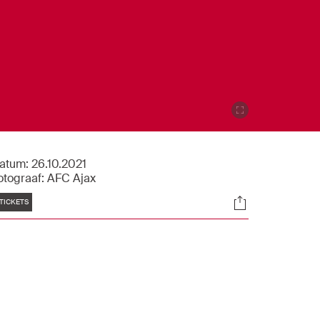
atum:
26.10.2021
otograaf:
AFC Ajax
Tags
Socials
TICKETS