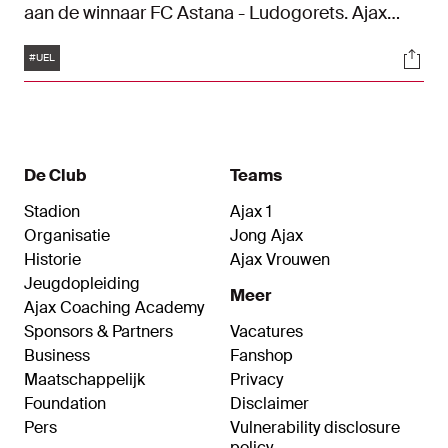
aan de winnaar FC Astana - Ludogorets. Ajax
begint met een uitwedstrijd op 24 augustus. De
Tags
Soci
return is op 31 augustus.
#UEL
De Club
Teams
Stadion
Ajax 1
Organisatie
Jong Ajax
Historie
Ajax Vrouwen
Jeugdopleiding
Meer
Ajax Coaching Academy
Sponsors & Partners
Vacatures
Business
Fanshop
Maatschappelijk
Privacy
Foundation
Disclaimer
Pers
Vulnerability disclosure
policy