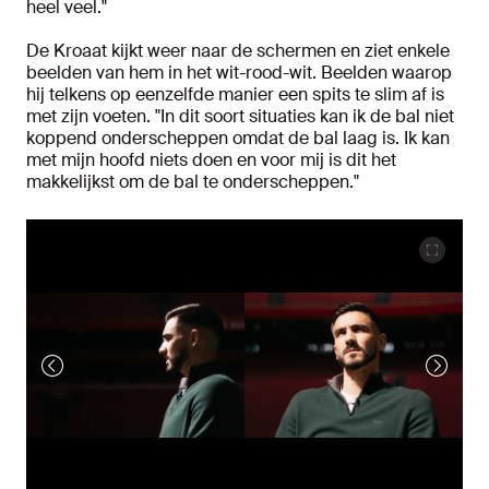
heel veel."
De Kroaat kijkt weer naar de schermen en ziet enkele
beelden van hem in het wit-rood-wit. Beelden waarop
hij telkens op eenzelfde manier een spits te slim af is
met zijn voeten. "In dit soort situaties kan ik de bal niet
koppend onderscheppen omdat de bal laag is. Ik kan
met mijn hoofd niets doen en voor mij is dit het
makkelijkst om de bal te onderscheppen."