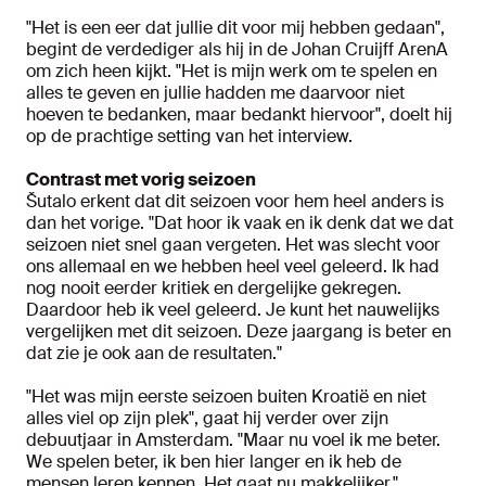
"Het is een eer dat jullie dit voor mij hebben gedaan",
begint de verdediger als hij in de Johan Cruijff ArenA
om zich heen kijkt. "Het is mijn werk om te spelen en
alles te geven en jullie hadden me daarvoor niet
hoeven te bedanken, maar bedankt hiervoor", doelt hij
op de prachtige setting van het interview.
Contrast met vorig seizoen
Šutalo erkent dat dit seizoen voor hem heel anders is
dan het vorige. "Dat hoor ik vaak en ik denk dat we dat
seizoen niet snel gaan vergeten. Het was slecht voor
ons allemaal en we hebben heel veel geleerd. Ik had
nog nooit eerder kritiek en dergelijke gekregen.
Daardoor heb ik veel geleerd. Je kunt het nauwelijks
vergelijken met dit seizoen. Deze jaargang is beter en
dat zie je ook aan de resultaten."
"Het was mijn eerste seizoen buiten Kroatië en niet
alles viel op zijn plek", gaat hij verder over zijn
debuutjaar in Amsterdam. "Maar nu voel ik me beter.
We spelen beter, ik ben hier langer en ik heb de
mensen leren kennen. Het gaat nu makkelijker."