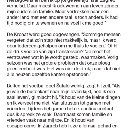
Herzegovina en ben ik op jonge leeftijd naar Zagreb
verhuisd. Daar moest ik ook wennen aan leven zonder
mijn ouders en familie. Maar vertrekken naar een
ander land met een andere taal is toch anders. Ik had
tijd nodig om te wennen en nu voel ik me goed."
De Kroaat werd goed opgevangen. "Sommige mensen
vergeten dat zo'n stap niet makkelijk is, maar ik werd
door iedereen geholpen om me thuis te voelen." Of hij
de druk voelde van zijn transfersom? "Je moet het
vertrouwen wat in je wordt gesteld, waarmaken. Vorig
seizoen was het grotere probleem dat onze ploeg
geen eenheid was. Het was niet de druk, maar dat niet
alle neuzen dezelfde kanten opstonden."
Buiten het voetbal doet Šutalo weinig, zegt hij zelf. "Als
je van de buitenkant naar mijn leven kijkt, heb ik een
saai leven", glimlacht hij. "Ik houd van de kleine dingen
en ik verveel me niet. Van uitrusten tot gamen met
vrienden. Tijdens het gamen heb ik continu contact
dus ik spreek ze vaak. Daarnaast komen familie en
vrienden vaak naar mij toe. En ik houd van
escaperooms. In Zagreb heb ik ze allemaal gehad en