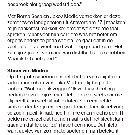
bespreek niet graag wedstrijden."
Met Borna Sosa en Jakov Medić vertrokken er deze
zomer twee landgenoten uit Amsterdam. "Zij maakten
mijn aankomst makkelijker omdat we dezelfde taal
spreken. Maar voor hun carrière was het beter om
ergens anders te gaan spelen. Zo gaat dat in de
voetballerij. Je weet nooit wat er op je pad komt. Het
zou fijn zijn als ik iemand van dichtbij hier zou hebben.
Maar ik heb het goed."
Steun van Modrić
Op de grote schermen in het stadion verschijnt een
videoboodschap van Luka Modrić. Hij begint te
lachen. "Wat moet ik zeggen? Ik wil Luka heel erg
bedanken voor zijn steun. Het betekent veel voor me.
Hij heeft al in veel situaties laten zien een echte
aanvoerder te zijn en een groot man. Toen ik het vorig
seizoen moeilijk had, heeft hij me enorm geholpen. Hij
belde me en zei dat het normaal is dat het slecht kan
gaan en dat je door zo'n fase heen moet. Dat hielp,
want advies van zo'n grote speler en man betekent