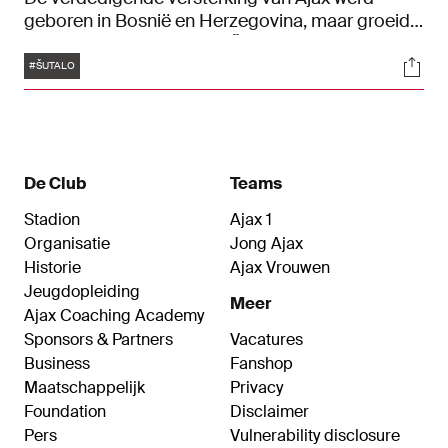
geboren in Bosnië en Herzegovina, maar groeide
op in Kroatië. De ster van Šutalo rijst snel en de
Tags
Soci
ambities van de rechtsbenige centrumverdediger
#ŠUTALO
zijn groot. Maar wie is deze nieuwe Ajacied
eigenlijk? Tijd om de 23-jarige Kroatisch
international beter te leren kennen.
De Club
Teams
Stadion
Ajax 1
Organisatie
Jong Ajax
Historie
Ajax Vrouwen
Jeugdopleiding
Meer
Ajax Coaching Academy
Sponsors & Partners
Vacatures
Business
Fanshop
Maatschappelijk
Privacy
Foundation
Disclaimer
Pers
Vulnerability disclosure