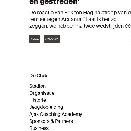
en gestreden'
De reactie van Erik ten Hag na afloop van 
remise tegen Atalanta. "Laat ik het zo
zeggen: we hebben na twee wedstrijden é
punt. Dat hadden er meer moeten zijn,
Tags
S
gezien ons spelaandeel in de wedstrijden."
#UCL
#ATAAJA
De Club
Stadion
Organisatie
Historie
Jeugdopleiding
Ajax Coaching Academy
Sponsors & Partners
Business