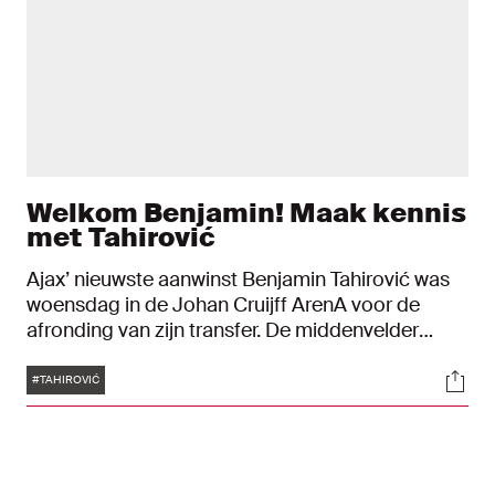
Welkom Benjamin! Maak kennis
met Tahirović
Ajax’ nieuwste aanwinst Benjamin Tahirović was
woensdag in de Johan Cruijff ArenA voor de
afronding van zijn transfer. De middenvelder
tekende in zijn nieuwe thuishaven een vijfjarig
Tags
Soci
contract, tot en met 30 juni 2028. Bij zijn
#TAHIROVIĆ
officieuze debuut in de ArenA legden we
Tahirović een aantal vragen voor en vroegen hem
naar zijn doel voor komend seizoen. Maak kennis
met de nieuwbakken Ajacied, die Rome verruilde