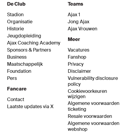
voor Amsterdam.
De Club
Teams
Stadion
Ajax 1
Organisatie
Jong Ajax
Historie
Ajax Vrouwen
Jeugdopleiding
Meer
Ajax Coaching Academy
Sponsors & Partners
Vacatures
Business
Fanshop
Maatschappelijk
Privacy
Foundation
Disclaimer
Pers
Vulnerability disclosure
policy
Fancare
Cookievoorkeuren
wijzigen
Contact
Algemene voorwaarden
Laatste updates via X
ticketing
Resale voorwaarden
Algemene voorwaarden
webshop