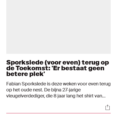
Sporkslede (voor even) terug op
de Toekomst: 'Er bestaat geen
betere plek'
Fabian Sporkslede is deze weken voor even terug
op het oude nest. De bijna 27-jarige
vleugelverdediger, die 8 jaar lang het shirt van
Ajax droeg, houdt op de Toekomst zijn conditie
Soci
op peil. Sporkslede doorliep hier de
jeugdopleiding en kwam in totaal tot 4