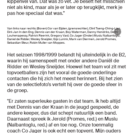
kippenvel van. Dat was zo vet. Je beseft het misschien
niet als kind, maar als je er later op terugkijkt, merk je
pas hoe speciaal dat was.”
Van links naar rechts: (Boven) Cor van Eijden, (grensrechter), Clint Tseng-Ching-Lien,
Dirk Jan In den Eng, Dennis van der Kraan, Boy Waterman, Danny Hendriks, Demi
Louhenapessy, Patrick Reerink, Gregory Vast, Co Jager (Onder) Muslu Nalbantoglu,
Daniel de Ridder, Wesley Sneijder, Gijs Luirink, Mark van Diermen, Jerold Promes,
Sebastian Steur, Robin Muller van Moppes.
Het seizoen 1998/1999 belandt hij uiteindelijk in de B2,
waarin hij samenspeelt met onder andere Daniël de
Ridder en Wesley Sneijder. Hoewel het team vol zit met
topvoetballers zijn het vooral de goede onderlinge
contacten die hij zich het meest herinnert. Bij het zien
van de selectiefoto’s vertelt hij over de goede sfeer in
de groep.
"Er zaten superleuke gasten in dat team. Ik heb altijd
met Dennis van der Kraan in de jeugd gespeeld, de
andere keeper, dus dat schept natuurlijk een band.
Daarnaast spreek ik Jerold (Promes, red.) en Muslu
(Nalbantoglu, red.) af en toe nog. Onze toenmalig
coach Co Jager is ook echt een topvent. Mijn ouders