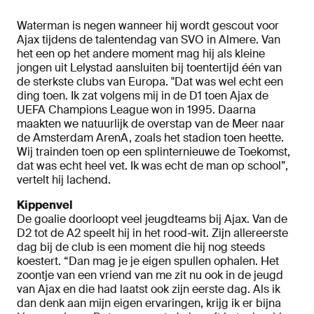
Waterman is negen wanneer hij wordt gescout voor
Ajax tijdens de talentendag van SVO in Almere. Van
het een op het andere moment mag hij als kleine
jongen uit Lelystad aansluiten bij toentertijd één van
de sterkste clubs van Europa. "Dat was wel echt een
ding toen. Ik zat volgens mij in de D1 toen Ajax de
UEFA Champions League won in 1995. Daarna
maakten we natuurlijk de overstap van de Meer naar
de Amsterdam ArenA, zoals het stadion toen heette.
Wij trainden toen op een splinternieuwe de Toekomst,
dat was echt heel vet. Ik was echt de man op school”,
vertelt hij lachend.
Kippenvel
De goalie doorloopt veel jeugdteams bij Ajax. Van de
D2 tot de A2 speelt hij in het rood-wit. Zijn allereerste
dag bij de club is een moment die hij nog steeds
koestert. “Dan mag je je eigen spullen ophalen. Het
zoontje van een vriend van me zit nu ook in de jeugd
van Ajax en die had laatst ook zijn eerste dag. Als ik
dan denk aan mijn eigen ervaringen, krijg ik er bijna