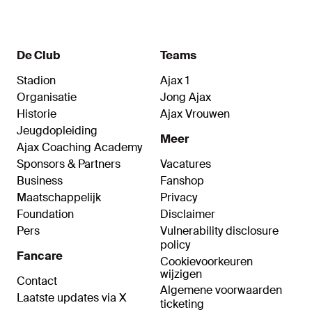
wedstrijden in het eerste elftal.
De Club
Teams
Stadion
Ajax 1
Organisatie
Jong Ajax
Historie
Ajax Vrouwen
Jeugdopleiding
Meer
Ajax Coaching Academy
Sponsors & Partners
Vacatures
Business
Fanshop
Maatschappelijk
Privacy
Foundation
Disclaimer
Pers
Vulnerability disclosure
policy
Fancare
Cookievoorkeuren
wijzigen
Contact
Algemene voorwaarden
Laatste updates via X
ticketing