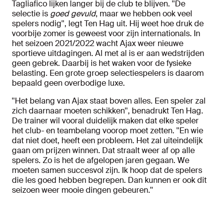
Tagliafico lijken langer bij de club te blijven. ''De
selectie is
goed gevuld
, maar we hebben ook veel
spelers nodig'', legt Ten Hag uit. Hij weet hoe druk de
voorbije zomer is geweest voor zijn internationals. In
het seizoen 2021/2022 wacht Ajax weer nieuwe
sportieve uitdagingen. Al met al is er aan wedstrijden
geen gebrek. Daarbij is het waken voor de fysieke
belasting. Een grote groep selectiespelers is daarom
bepaald geen overbodige luxe.
''Het belang van Ajax staat boven alles. Een speler zal
zich daarnaar moeten schikken'', benadrukt Ten Hag.
De trainer wil vooral duidelijk maken dat elke speler
het club- en teambelang voorop moet zetten. ''En wie
dat niet doet, heeft een probleem. Het zal uiteindelijk
gaan om prijzen winnen. Dat straalt weer af op alle
spelers. Zo is het de afgelopen jaren gegaan. We
moeten samen succesvol zijn. Ik hoop dat de spelers
die les goed hebben begrepen. Dan kunnen er ook dit
seizoen weer mooie dingen gebeuren.''