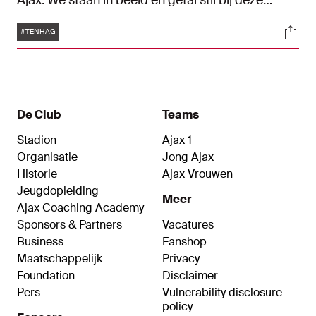
Ajax. We staan in beeld en getal stil bij deze
mooie mijlpaal.
Tags
Soci
#TENHAG
De Club
Teams
Stadion
Ajax 1
Organisatie
Jong Ajax
Historie
Ajax Vrouwen
Jeugdopleiding
Meer
Ajax Coaching Academy
Sponsors & Partners
Vacatures
Business
Fanshop
Maatschappelijk
Privacy
Foundation
Disclaimer
Pers
Vulnerability disclosure
policy