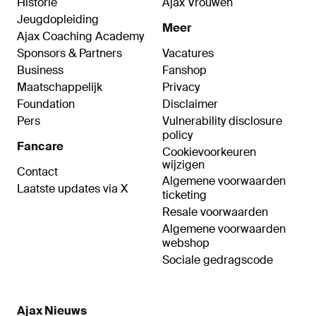
Historie
Ajax Vrouwen
Jeugdopleiding
Meer
Ajax Coaching Academy
Sponsors & Partners
Vacatures
Business
Fanshop
Maatschappelijk
Privacy
Foundation
Disclaimer
Pers
Vulnerability disclosure
policy
Fancare
Cookievoorkeuren
wijzigen
Contact
Algemene voorwaarden
Laatste updates via X
ticketing
Resale voorwaarden
Algemene voorwaarden
webshop
Sociale gedragscode
Ajax Nieuws