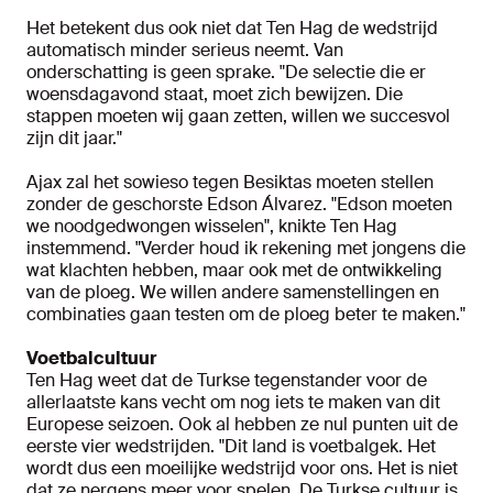
Het betekent dus ook niet dat Ten Hag de wedstrijd
automatisch minder serieus neemt. Van
onderschatting is geen sprake. "De selectie die er
woensdagavond staat, moet zich bewijzen. Die
stappen moeten wij gaan zetten, willen we succesvol
zijn dit jaar."
Ajax zal het sowieso tegen Besiktas moeten stellen
zonder de geschorste Edson Álvarez. "Edson moeten
we noodgedwongen wisselen", knikte Ten Hag
instemmend. "Verder houd ik rekening met jongens die
wat klachten hebben, maar ook met de ontwikkeling
van de ploeg. We willen andere samenstellingen en
combinaties gaan testen om de ploeg beter te maken."
Voetbalcultuur
Ten Hag weet dat de Turkse tegenstander voor de
allerlaatste kans vecht om nog iets te maken van dit
Europese seizoen. Ook al hebben ze nul punten uit de
eerste vier wedstrijden. "Dit land is voetbalgek. Het
wordt dus een moeilijke wedstrijd voor ons. Het is niet
dat ze nergens meer voor spelen. De Turkse cultuur is