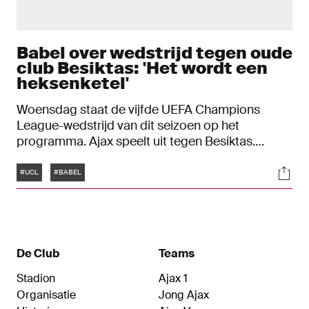
Babel over wedstrijd tegen oude
club Besiktas: 'Het wordt een
heksenketel'
Woensdag staat de vijfde UEFA Champions
League-wedstrijd van dit seizoen op het
programma. Ajax speelt uit tegen Besiktas.
Iemand die de Turkse ploeg als geen ander kent,
Tags
Soci
is Ryan Babel. De oud-Ajacied speelt inmiddels
#UCL
#BABEL
bij Galatasaray, maar heeft ook een verleden bij
de tegenstander van woensdagavond.
De Club
Teams
Stadion
Ajax 1
Organisatie
Jong Ajax