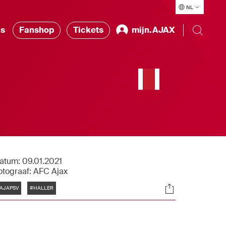
NL
ns
Fanshop
Tickets
mijn.AJAX
atum:
09.01.2021
otograaf:
AFC Ajax
Tags
Socials
AJAPSV
#HALLER