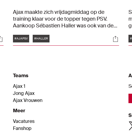
Ajax maakte zich vrijdagmiddag op de
S
training klaar voor de topper tegen PSV.
m
Aankoop Sébastien Haller was ook van de
g
partij en trainde vol mee.
n
Tags
ocials
Social
#AJAPSV
#HALLER
#
Teams
A
Ajax 1
S
Jong Ajax
Ajax Vrouwen
Meer
S
Vacatures
Fanshop