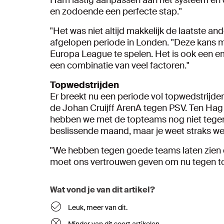
Ham lastig aanpassen aan het systeem en de
en zodoende een perfecte stap."
"Het was niet altijd makkelijk de laatste ande
afgelopen periode in Londen. "Deze kans
Europa League te spelen. Het is ook een emo
een combinatie van veel factoren."
Topwedstrijden
Er breekt nu een periode vol topwedstrijden
de Johan Cruijff ArenA tegen PSV. Ten Hag d
hebben we met de topteams nog niet tegen e
beslissende maand, maar je weet straks wel 
"We hebben tegen goede teams laten zien 
moet ons vertrouwen geven om nu tegen to
Wat vond je van dit artikel?
Leuk, meer van dit.