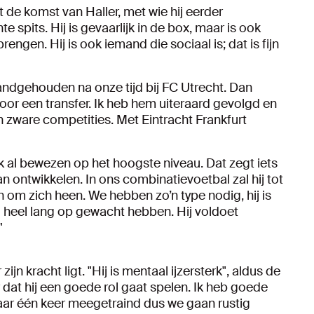
t de komst van Haller, met wie hij eerder
e spits. Hij is gevaarlijk in de box, maar is ook
engen. Hij is ook iemand die sociaal is; dat is fijn
andgehouden na onze tijd bij FC Utrecht. Dan
 voor een transfer. Ik heb hem uiteraard gevolgd en
n zware competities. Met Eintracht Frankfurt
ook al bewezen op het hoogste niveau. Dat zegt iets
kan ontwikkelen. In ons combinatievoetbal zal hij tot
 om zich heen. We hebben zo’n type nodig, hij is
ij heel lang op gewacht hebben. Hij voldoet
"
n kracht ligt. "Hij is mentaal ijzersterk", aldus de
er dat hij een goede rol gaat spelen. Ik heb goede
 maar één keer meegetraind dus we gaan rustig