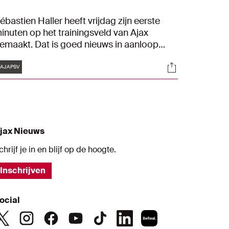
ébastien Haller heeft vrijdag zijn eerste
inuten op het trainingsveld van Ajax
emaakt. Dat is goed nieuws in aanloop
aar de topper van dit weekend tegen PSV.
Tags
s
Socials
AJAPSV
jax Nieuws
chrijf je in en blijf op de hoogte.
Inschrijven
ocial