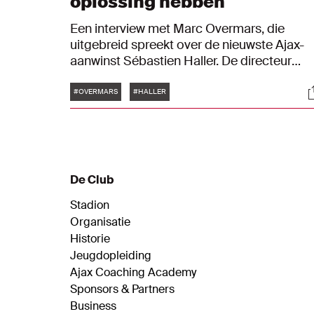
oplossing hebben'
Een interview met Marc Overmars, die
uitgebreid spreekt over de nieuwste Ajax-
aanwinst Sébastien Haller. De directeur
voetbalzaken van Ajax gaat ook in op de
Tags
S
situatie van Brian Brobbey.
#OVERMARS
#HALLER
De Club
Stadion
Organisatie
Historie
Jeugdopleiding
Ajax Coaching Academy
Sponsors & Partners
Business