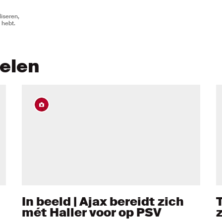
iseren,
 hebt.
kelen
In beeld | Ajax bereidt zich
T
mét Haller voor op PSV