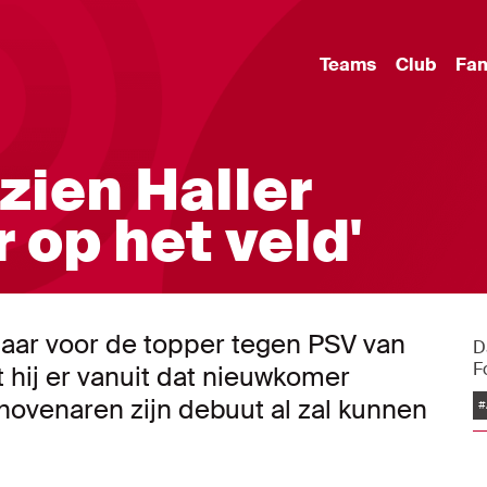
Teams
Club
Fa
zien Haller
 op het veld'
klaar voor de topper tegen PSV van
D
F
hij er vanuit dat nieuwkomer
hovenaren zijn debuut al zal kunnen
#