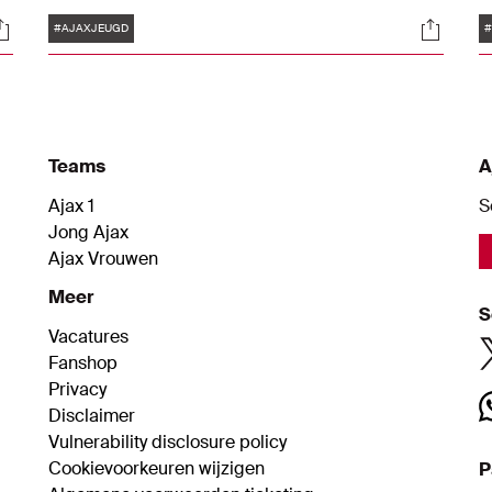
ploegen die wel (vriendschappelijk) in actie
Z
Tags
ocials
Social
kwamen.
t
#AJAXJEUGD
#
Teams
A
Ajax 1
S
Jong Ajax
Ajax Vrouwen
Meer
S
Vacatures
Fanshop
Privacy
Disclaimer
Vulnerability disclosure policy
Cookievoorkeuren wijzigen
P