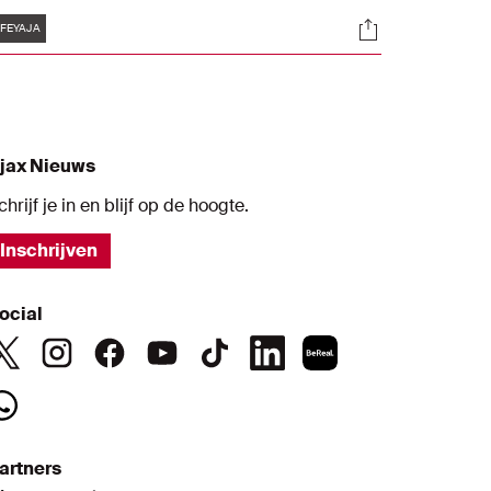
aterdagochtend werkte Ajax een laatste
Tags
s
Socials
raining af.
FEYAJA
jax Nieuws
chrijf je in en blijf op de hoogte.
Inschrijven
ocial
artners