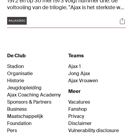
1972 en op 30 mei 1973 volgt nummer drie: de
voltooiing van de trilogie. "Ajax is het sterkste wat
er op voetbalgebied in de wereld te bewonderen
Tags
Soci
valt. Ongeëvenaarde klasse", zo omschreef
#AJAXDOC
Bayern München-trainer Udo Lattek het ooit. In
de finale van '73 wordt Juventus met 1-0
verslagen en dus voor de derde keer achter
elkaar de Cup met de Grote Oren gewonnen.
De Club
Teams
Stadion
Ajax 1
Organisatie
Jong Ajax
Historie
Ajax Vrouwen
Jeugdopleiding
Meer
Ajax Coaching Academy
Sponsors & Partners
Vacatures
Business
Fanshop
Maatschappelijk
Privacy
Foundation
Disclaimer
Pers
Vulnerability disclosure