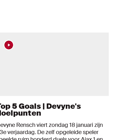
Top 5 Goals | Devyne's
doelpunten
evyne Rensch viert zondag 18 januari zijn
3e verjaardag. De zelf opgeleide speler
peelde ruim honderd duels voor Ajax 1 en