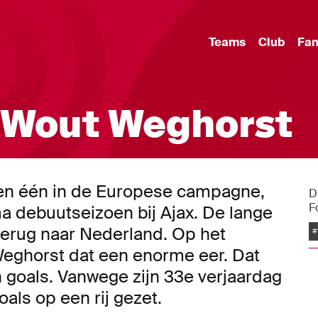
Teams
Club
Fa
| Wout Weghorst
e en één in de Europese campagne,
D
F
 debuutseizoen bij Ajax. De lange
terug naar Nederland. Op het
#
eghorst dat een enorme eer. Dat
n goals. Vanwege zijn 33e verjaardag
als op een rij gezet.