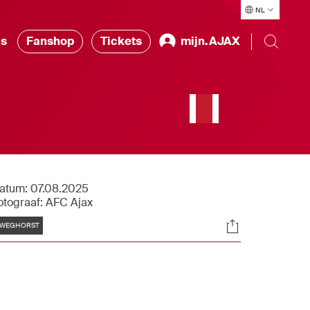
NL
ns
Fanshop
Tickets
mijn.AJAX
atum:
07.08.2025
otograaf:
AFC Ajax
Tags
Socials
WEGHORST