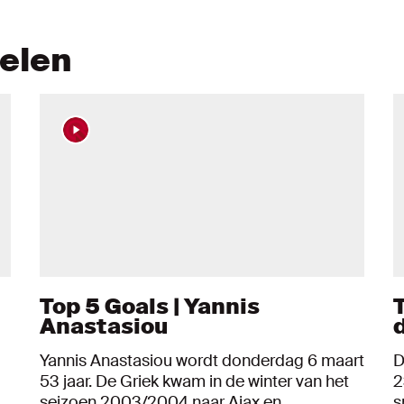
kelen
Top 5 Goals | Yannis
Anastasiou
Yannis Anastasiou wordt donderdag 6 maart
D
53 jaar. De Griek kwam in de winter van het
2
t
seizoen 2003/2004 naar Ajax en
s