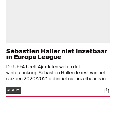
Sébastien Haller niet inzetbaar
in Europa League
De UEFA heeft Ajax laten weten dat
winteraankoop Sébastien Haller de rest van het
seizoen 2020/2021 definitief niet inzetbaar is in
de UEFA Europa League.
Tags
Soci
#HALLER