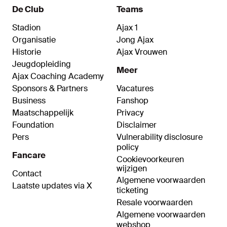
De Club
Teams
Stadion
Ajax 1
Organisatie
Jong Ajax
Historie
Ajax Vrouwen
Jeugdopleiding
Meer
Ajax Coaching Academy
Sponsors & Partners
Vacatures
Business
Fanshop
Maatschappelijk
Privacy
Foundation
Disclaimer
Pers
Vulnerability disclosure
policy
Fancare
Cookievoorkeuren
wijzigen
Contact
Algemene voorwaarden
Laatste updates via X
ticketing
Resale voorwaarden
Algemene voorwaarden
webshop